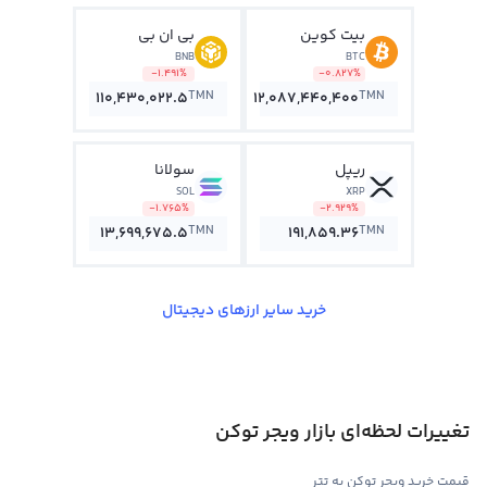
بیت کوین
بی ان بی
BNB
BTC
-1.491%
-0.827%
TMN
TMN
110,430,022.5
12,087,440,400
ریپل
سولانا
SOL
XRP
-1.765%
-2.929%
TMN
TMN
13,699,675.5
191,859.36
خرید سایر ارزهای دیجیتال
تغییرات لحظه‌ای بازار ویجر توکن
قیمت خرید ویجر توکن به تتر