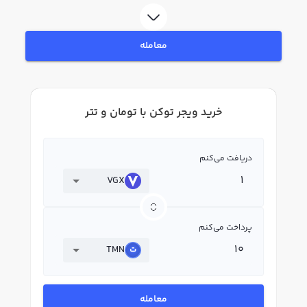
توکن VGX بپردازید. در بازار رابکس، قیمت لحظه‌ای، نمودار و امکانات فروش ویجر
توکن نیز در دسترس شما قرار دارد تا بتوانید تصمیمات بهتری در معاملات خود
بگیرید.
معامله
خرید ویجر توکن با تومان و تتر
دریافت می‌کنم
VGX
پرداخت می‌کنم
TMN
معامله