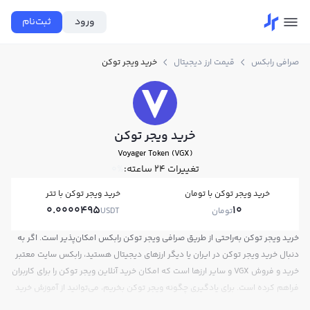
ورود
ثبت‌نام
صرافی رابکس
قیمت ارز دیجیتال
خرید ویجر توکن
خرید ویجر توکن
Voyager Token (VGX)
تغییرات ۲۴ ساعته:
0%
خرید ویجر توکن با تومان
خرید ویجر توکن با تتر
0.0000495
10
تومان
USDT
خرید ویجر توکن به‌راحتی از طریق صرافی ویجر توکن رابکس امکان‌پذیر است. اگر به
دنبال خرید ویجر توکن در ایران یا دیگر ارزهای دیجیتال هستید، رابکس سایت معتبر
خرید و فروش VGX و سایر ارزها است که امکان خرید آنلاین ویجر توکن را برای کاربران
فراهم کرده است. برای یادگیری چگونه ویجر توکن بخریم، می‌توانید از آموزش خرید
ویجر توکن استفاده کنید و پس از ثبت‌نام و احراز هویت، به خرید و فروش ویجر