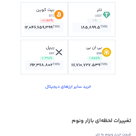
تتر
بیت کوین
BTC
USDT
-0.157%
0%
TMN
TMN
12,046,659,399
185,899.5
بی ان بی
ریپل
XRP
BNB
0.398%
1.555%
TMN
TMN
192,368.802
111,710,727.539
خرید سایر ارزهای دیجیتال
تغییرات لحظه‌ای بازار ونوم
قیمت خرید ونوم به تتر