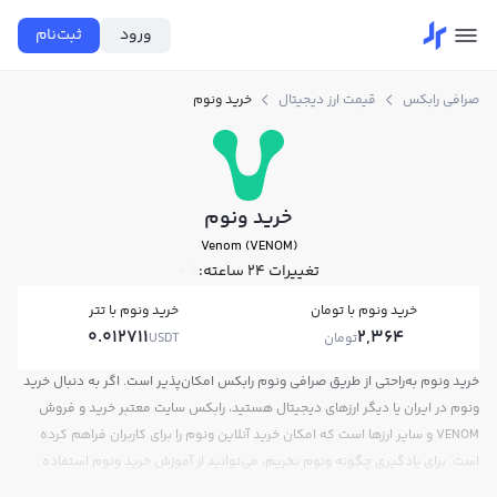
ورود
ثبت‌نام
صرافی رابکس
قیمت ارز دیجیتال
خرید ونوم
خرید ونوم
Venom (VENOM)
تغییرات ۲۴ ساعته:
0%
خرید ونوم با تومان
خرید ونوم با تتر
0.012711
2,364
تومان
USDT
خرید ونوم به‌راحتی از طریق صرافی ونوم رابکس امکان‌پذیر است. اگر به دنبال خرید
ونوم در ایران یا دیگر ارزهای دیجیتال هستید، رابکس سایت معتبر خرید و فروش
VENOM و سایر ارزها است که امکان خرید آنلاین ونوم را برای کاربران فراهم کرده
است. برای یادگیری چگونه ونوم بخریم، می‌توانید از آموزش خرید ونوم استفاده
کنید و پس از ثبت‌نام و احراز هویت، به خرید و فروش ونوم VENOM بپردازید. در بازار