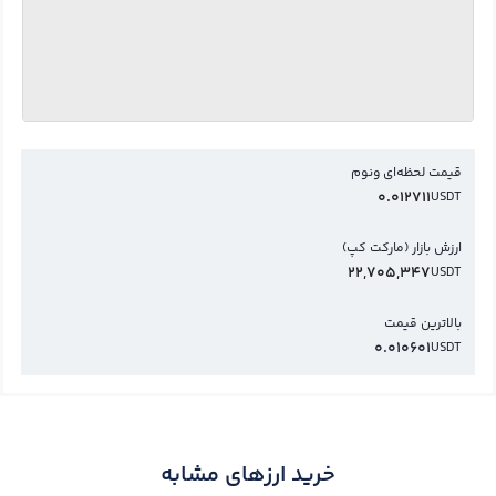
قیمت لحظه‌ای ونوم
0.012711
USDT
ارزش بازار (مارکت کپ)
22,705,347
USDT
بالاترین قیمت
0.010601
USDT
خرید ارزهای مشابه