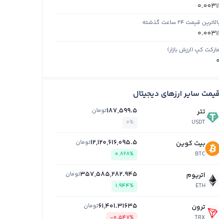
0.0031
الاترین قیمت ۲۴ ساعت گذشته
0.0031
ارکت کپ (ارزش بازار)
یمت سایر ارزهای دیجیتال
187,599.5
تومان
تتر
0%
USDT
12,120,616,095.5
تومان
بیت کوین
0.868%
BTC
357,585,282.945
تومان
اتریوم
1.944%
ETH
61,401.31635
تومان
ترون
-0.547%
TRX