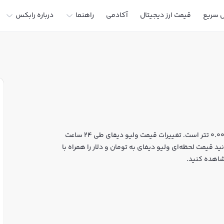
ل سریع
قیمت ارز دیجیتال
آکادمی
راهنما
درباره رابکس
قیمت لحظه‌ای ولیو دیفای هم اکنون معادل 584 تومان یا 0.00311 تتر است. تغییرات قیمت ولیو دیفای طی 24 ساعت
انید قیمت لحظه‌ای ولیو دیفای به تومان و دلار را همراه با
شاهده کنید.