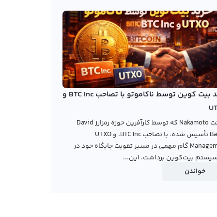
خرید بیت کوین توسط ناکاموتو با تصاحب BTC Inc و
U
شرکت Nakamoto که توسط کارآفرین حوزه رمزارز David
Bailey تأسیس شده، با تصاحب BTC Inc. و UTXO
Management گام مهمی در مسیر تقویت جایگاه خود در
یستم بیت‌کوین برداشت. این...
خواندن