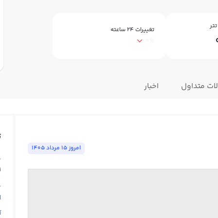
تتر
تغییرات ۲۴ ساعته
0%
ات متداول
اخبار
ت
امروز ١٥ مرداد ١٤٠٥
ق
1
ق
N
آ