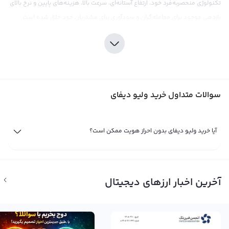
تکنولوژی منحصربه‌فرد خود، ارتفاع آستانه‌ای، سرعت بالا، هزینه‌های پایین و نرخ بالای
بازدهی موجود برای معامله‌گران و سودآوری برای مشتریان خود خلق شده است.
صرافی رابکس با ارائه خدمات فعال در خرید ولیو دیفای، کاربران خود را قادر می‌سازد تا
با سرعت و کارایی بالای بلاکچین، به راحتی و بدون هزینه اضافی این ارز دیجیتال را
خریداری کنند. با در دست داشتن اطلاعات به‌روز و دفتری از قیمت‌ها، نرخ ارز و صرافی،
رابکس به کاربران خود فرصتی مناسب برای سرمایه‌گذاری در ارز دیجیتال VALUE ارائه
سوالات متداول خرید ولیو دیفای
می‌دهد. برخلاف ریپل، ولیو دیفای هنوز در مراحل ابتدایی خود به سر می‌برد و برای
سرمایه‌گذارانی که به دنبال ارزهای نوظهور و بازارهای نوپای مستقر در آنها هستند،
پتانسیل بالایی را دارد.
آیا خرید ولیو دیفای بدون احراز هویت ممکن است؟
فروش ولیو دیفای
تا زمانی که شما مالک یک ارز دیجیتال مثل ولیو دیفای (به اختصار VALUE) باشید سود
یا ضرر شما از آن تنها یک سود و ضرر فرضی است. تنها زمانی سود یا زیان شما نهایی
آخرین اخبار ارزهای دیجیتال
می‌شود که شما به فروش ولیو دیفای بپردازید. اگر با بررسی نمودارهای قیمت و
اخبار و حواشی فاندامنتال شرایط را برای فروش ولیو دیفای مناسب می‌دانید
می‌توانید با مراجعه به پلتفرم صرافی ارز دیجیتال رابکس با بهترین قیمت بازار به