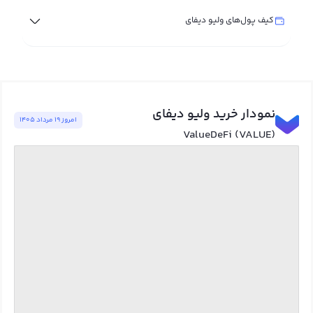
کیف پول‌های ولیو دیفای
نمودار خرید ولیو دیفای
امروز ١٩ مرداد ١٤٠٥
ValueDeFi (VALUE)