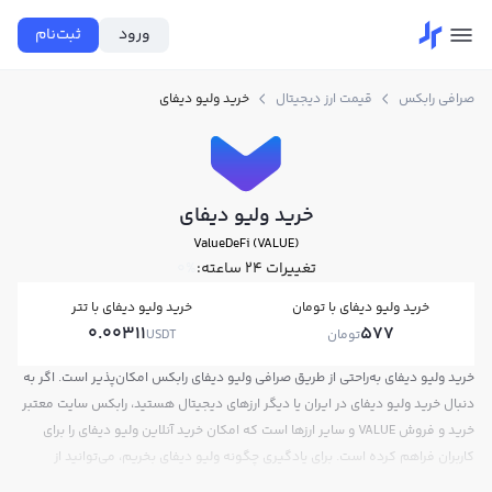
ورود
ثبت‌نام
صرافی رابکس
قیمت ارز دیجیتال
خرید ولیو دیفای
خرید ولیو دیفای
ValueDeFi (VALUE)
تغییرات ۲۴ ساعته:
0%
خرید ولیو دیفای با تومان
خرید ولیو دیفای با تتر
0.00311
577
تومان
USDT
خرید ولیو دیفای به‌راحتی از طریق صرافی ولیو دیفای رابکس امکان‌پذیر است. اگر به
دنبال خرید ولیو دیفای در ایران یا دیگر ارزهای دیجیتال هستید، رابکس سایت معتبر
خرید و فروش VALUE و سایر ارزها است که امکان خرید آنلاین ولیو دیفای را برای
کاربران فراهم کرده است. برای یادگیری چگونه ولیو دیفای بخریم، می‌توانید از
آموزش خرید ولیو دیفای استفاده کنید و پس از ثبت‌نام و احراز هویت، به خرید و