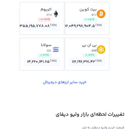
بیت کوین
اتریوم
ETH
BTC
-0.217%
0.051%
TMN
TMN
355,195,778.08
12,049,298,904.5
بی ان بی
سولانا
SOL
BNB
0.419%
0.124%
TMN
TMN
14,220,141.65
112,196,361.42
خرید سایر ارزهای دیجیتال
تغییرات لحظه‌ای بازار ولیو دیفای
قیمت خرید ولیو دیفای به تتر