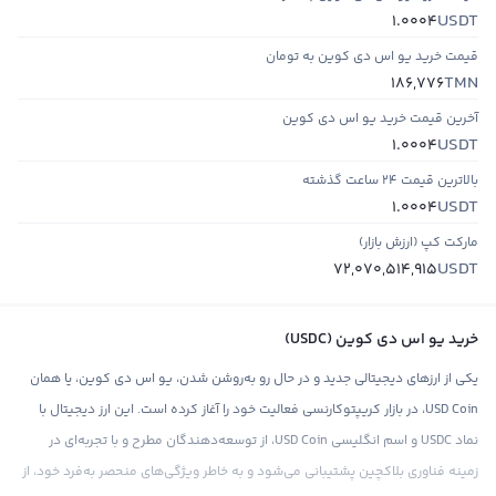
USDT
1.0004
قیمت خرید یو اس دی کوین به تومان
TMN
186,776
آخرین قیمت خرید یو اس دی کوین
USDT
1.0004
بالاترین قیمت ۲۴ ساعت گذشته
USDT
1.0004
مارکت کپ (ارزش بازار)
USDT
72,070,514,915
خرید یو اس دی کوین (USDC)
یکی از ارزهای دیجیتالی جدید و در حال رو‌ به‌روشن شدن، یو اس دی کوین، یا همان
USD Coin، در بازار کریپتوکارنسی فعالیت خود را آغاز کرده است. این ارز دیجیتال با
نماد USDC و اسم انگلیسی USD Coin، از توسعه‌دهندگان مطرح و با تجربه‌ای در
زمینه فناوری بلاکچین پشتیبانی می‌شود و به خاطر ویژگی‌های منحصر به‌فرد خود، از