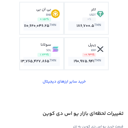
تتر
بی ان بی
BNB
USDT
0.152%
0%
TMN
TMN
110,620,046.25
186,700.5
ریپل
سولانا
SOL
XRP
1.739%
-0.949%
TMN
TMN
13,765,427.865
190,975.941
خرید سایر ارزهای دیجیتال
تغییرات لحظه‌ای بازار یو اس دی کوین
قیمت خرید یو اس دی کوین به تتر