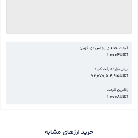
قیمت لحظه‌ای یو اس دی کوین
1.0004
USDT
ارزش بازار (مارکت کپ)
72,070,514,915
USDT
بالاترین قیمت
1.0008
USDT
خرید ارزهای مشابه