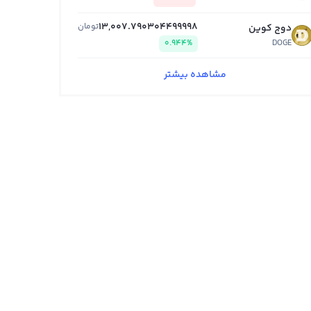
13,007.790304499998
تومان
دوج کوین
0.944%
DOGE
مشاهده بیشتر