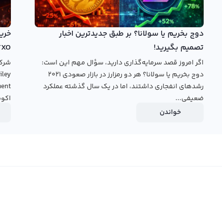
 را به دیگر ارزهای دیجیتال تبدیل کنید یا آن را به صرافی
اه خود یا با قیمت‌های موجود در بازار به خرید و فروش توربوس
ر کنید. هر دو روش معامله در رالبکس سریع و ایمن بوده و به
دوج بخریم یا سولانا؟ بر طبق جدیدترین اخبار
را داشته باشید.
تصمیم بگیرید!
TXO
اگر امروز قصد سرمایه‌گذاری دارید، سؤال مهم این است:
قیمت
دوج بخریم یا سولانا؟ هر دو رمزارز در بازار صعودی ۲۰۲۱
رشدهای انفجاری داشتند، اما در یک سال گذشته عملکرد
ضعیفی...
اکوس
خواندن