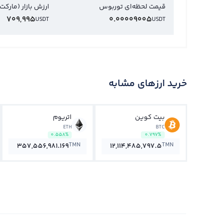
قیمت لحظه‌ای توربوس
ارزش بازار (مارکت
709,995
0.00009005
USDT
USDT
خرید ارزهای مشابه
بیت کوین
اتریوم
ETH
BTC
0.558%
0.797%
TMN
TMN
357,556,981.169
12,114,485,797.5