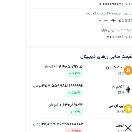
USD
0.00009005
الاترین قیمت ۲۴ ساعت گذشته
USD
0.00009005
ارکت کپ (ارزش بازار)
USD
709,995
یمت سایر ارزهای دیجیتال
12,114,485,797.5
تومان
بیت کوین
0.797%
BTC
357,556,981.16999996
تومان
اتریوم
0.558%
ETH
110,630,891.64
تومان
بی ان بی
0.122%
BNB
191,035.76325000002
تومان
ریپل
-1.235%
XRP