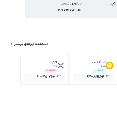
 کپ)
بالاترین قیمت
0.000108
USDT
مشاهده ارزهای بیشتر
بی ان بی
ریپل
XRP
BNB
-1.235%
0.122%
TMN
TMN
191,035.763
110,630,891.64