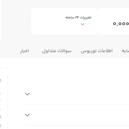
تغییرات ۲۴ ساعته
0.00
0%
ابه
اطلاعات توربوس
سوالات متداول
اخبار
ت
ق
T
ق
N
آ