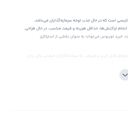
 عضو بازار کریپتوکارنسی است که در حال جذب توجه سرمایه‌گذاران می‌باشد.
 انجام تراکنش‌ها، حداقل هزینه و قیمت مناسب، در حال طراحی
ست. خرید توربوس می‌تواند به عنوان بخشی از استراتژی
ارزهای قابل خرید و فروش، به سرمایه‌گذاران فرصتی عالی برای
 سرمایه‌گذاری دیگری، هدفمند کردن و استفاده از ابزارهای
. در صرافی رابکس، ابزارهای مدیریت ریسک و تحلیل فنی به
آسان را برای سرمایه‌گذاران فراهم می‌کند. همچنین، توجه
‌تواند در آینده با مشکلات قانونی و انتظارات بازار روبه‌رو
بوس ، با دقت و تحقیق کافی عمل کنید.
 پرداخت‌های الکترونیکی حرکت می‌کنیم،ارزهای دیجیتال
همچنان به صورت بسیار سریع در حال رشد هستند. اخیرا یک ارز دیجیتال جدید با نام توربوس و نماد TURBOS معرفی شده