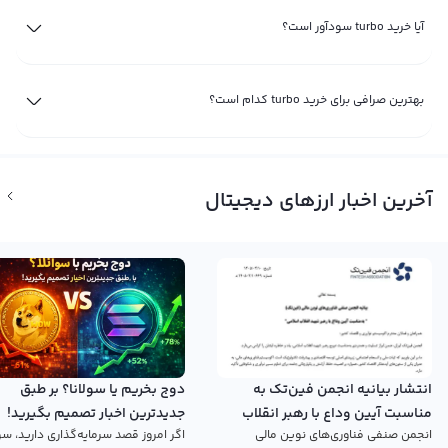
ریال، دلار یا تتر شارژ کنید.
آیا خرید turbo سودآور است؟
بررسی قیمت لحظه‌ای ارزهای دیجیتال: پیش از خرید ارز
turbo، نمودار
قیمت ارز توربو
و نوسانات بازار را بررسی کنید تا
در بهترین زمان خرید کنید.
بهترین صرافی برای خرید turbo کدام است؟
ثبت سفارش خرید: وارد بخش خرید ارز turbo شوید، مقدار
مورد نظر را وارد کرده و سفارش خود را ثبت کنید.
با رعایت این مراحل، می‌توانید خرید ارز توربو را به‌صورت امن و سریع انجام دهید.
آخرین اخبار ارزهای دیجیتال
آیا خرید توربو در حال حاضر مناسب است؟ بررسی قیمت و پیش‌بینی‌های
بازار
برای ارزیابی بهترین زمان خرید turbo، تحلیل تکنیکال و فاندامنتال می‌تواند مفید
باشد. بررسی سطوح حمایت و مقاومت، تحلیل حجم خرید و فروش، و شناخت روند
کلی بازار به تصمیم‌گیری بهتر برای خرید turbo کمک می‌کند. اگر قیمت در محدوده
حمایتی قرار داشته باشد، ممکن است زمان مناسبی برای خرید باشد، اما اگر در نزدیکی
انتشار بیانیه انجمن فین‌تک به
دوج بخریم یا سولانا؟ بر طبق
مقاومت باشد، احتمال اصلاح قیمت وجود دارد. همچنین بسیاری از معامله‌گران برای
مناسبت آیین وداع با رهبر انقلاب
جدیدترین اخبار تصمیم بگیرید!
درک بهتر رفتار بازار، روند ارزهای بزرگ‌تر مانند
خرید بیت کوین
را نیز دنبال می‌کنند تا
انجمن صنفی فناوری‌های نوین مالی
اگر امروز قصد سرمایه‌گذاری دارید، سؤ
اسلامی