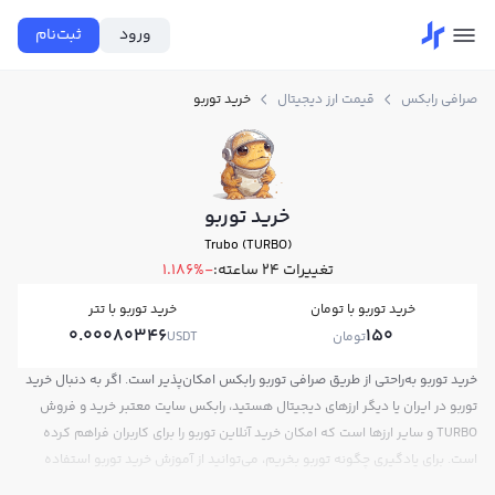
ورود
ثبت‌نام
صرافی رابکس
قیمت ارز دیجیتال
خرید توربو
خرید توربو
Trubo (TURBO)
تغییرات ۲۴ ساعته:
-1.186%
خرید توربو با تومان
خرید توربو با تتر
0.00080346
150
تومان
USDT
خرید توربو به‌راحتی از طریق صرافی توربو رابکس امکان‌پذیر است. اگر به دنبال خرید
توربو در ایران یا دیگر ارزهای دیجیتال هستید، رابکس سایت معتبر خرید و فروش
TURBO و سایر ارزها است که امکان خرید آنلاین توربو را برای کاربران فراهم کرده
است. برای یادگیری چگونه توربو بخریم، می‌توانید از آموزش خرید توربو استفاده
کنید و پس از ثبت‌نام و احراز هویت، به خرید و فروش توربو TURBO بپردازید. در بازار