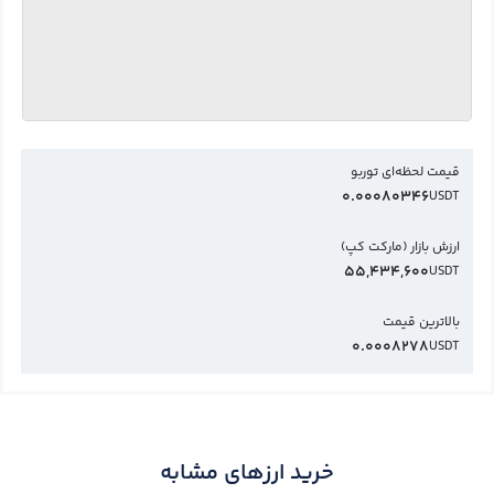
قیمت لحظه‌ای توربو
0.00080346
USDT
ارزش بازار (مارکت کپ)
55,434,600
USDT
بالاترین قیمت
0.0008278
USDT
خرید ارزهای مشابه