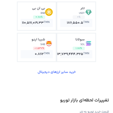
تتر
بی ان بی
BNB
USDT
0.118%
0%
TMN
TMN
110,561,019.33
186,550.5
سولانا
شیبا اینو
SHIB
SOL
-1.537%
1.181%
TMN
TMN
0.862
13,739,444.325
خرید سایر ارزهای دیجیتال
تغییرات لحظه‌ای بازار توربو
قیمت خرید توربو به تتر