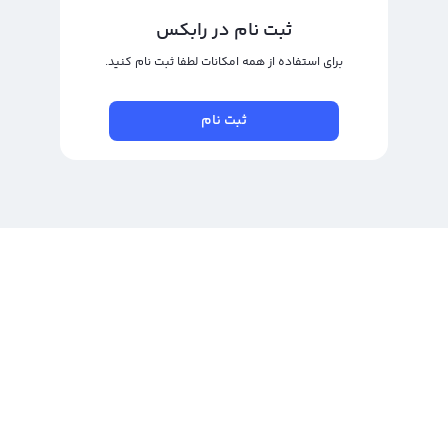
حرفه‌ای و تسویه سریع از دیگر مزایای خرید turbo در رابکس محسوب می‌شود. امکان
ثبت نام در رابکس
فروش و خرید تتر
نیز در رابکس با کارمزد پایین امکان‌پذیر است که با این کار
برای استفاده از همه امکانات لطفا ثبت نام کنید.
می‌توانید خرید turbo به دلار انجام دهید.
مزایا و معایب خرید توربو: آیا باید همین حالا خرید کنیم؟
ثبت نام
خرید turbo می‌تواند فرصت‌های خوبی برای سرمایه‌گذاران فراهم کند، اما مانند هر
دارایی دیجیتال، مزایا و معایب خاص خود را دارد.
مزایا:
پتانسیل رشد: اگر turbo در حال پذیرش گسترده باشد،
احتمال افزایش قیمت وجود دارد.
دسترسی آسان: امکان خرید از صرافی ارز دیجیتال رابکس با
قیمت لحظه‌ای و کارمزد مناسب.
تنوع در سرمایه‌گذاری: می‌تواند بخشی از یک سبد متنوع
باشد.
معایب: