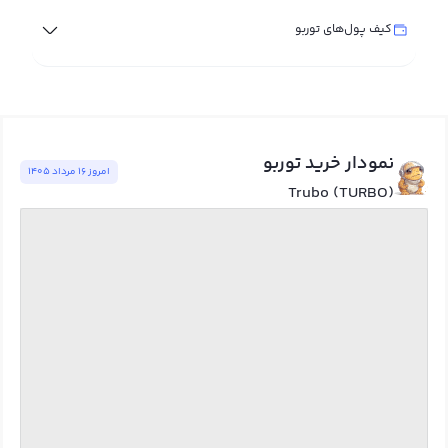
کیف پول‌های توربو
نمودار خرید توربو
امروز ١٦ مرداد ١٤٠٥
Trubo (TURBO)