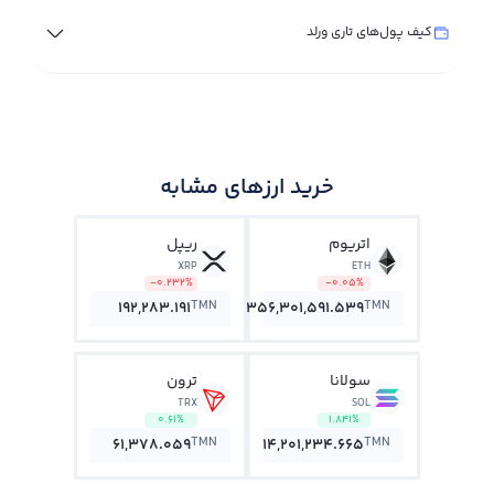
کیف پول‌های تاری ورلد
خرید ارزهای مشابه
اتریوم
ریپل
XRP
ETH
-0.232%
-0.05%
TMN
TMN
192,283.191
356,301,591.539
سولانا
ترون
TRX
SOL
0.61%
1.841%
TMN
TMN
61,378.059
14,201,234.665