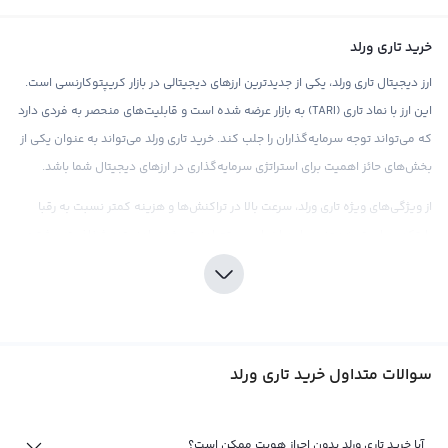
خرید تاری ورلد
ارز دیجیتال تاری ورلد، یکی از جدیدترین ارزهای دیجیتالی در بازار کریپتوکارنسی است.
این ارز با نماد تاری (TARI) به بازار عرضه شده است و قابلیت‌های منحصر به فردی دارد
که می‌تواند توجه سرمایه‌گذاران را جلب کند. خرید تاری ورلد می‌تواند به عنوان یکی از
بخش‌های حائز اهمیت برای استراتژی سرمایه‌گذاری در ارزهای دیجیتال شما باشد.
از ویژگی‌های ویژه تاری ورلد، سرعت بالا در تراکنش‌ها و هزینه کمتر نسبت به رقبا
بایتکوین است. همچنین، این ارز با سیستم امنیتی خود، امنیت و شفافیت بیشتری
را در تراکنش‌های خود ارائه می‌دهد. خرید تاری ورلد از طریق صرافی‌های معتبر و با
تجربه مانند رابکس، می‌تواند بهترین گزینه باشد زیرا این صرافی با ارائه قیمت‌های
رقابتی و کارمزد پایین، تجربه خریدی مطلوب را برای کاربران خود فراهم می‌کند.
همانند سایر ارزهای دیجیتال، خرید تاری ورلد نیازمند تحقیقات و آگاهی از بازار
سوالات متداول خرید تاری ورلد
کریپتوکارنسی است. با توجه به نوسانات قیمتی موجود در بازار، تحقیقات کافی و درک
عمیق از بازار تاری ورلد قبل از خرید آن، بسیار مهم است. رابکس با ارائه ابزارهای تحلیلی
و اطلاعات به روز بازار، به افراد کمک می‌کند تا با اطلاعات کامل‌تری در مورد این ارز،
آیا خرید تاری ورلد بدون احراز هویت ممکن است؟