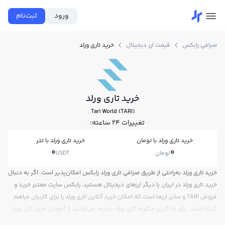
ورود
ثبت‌نام
صرافی رابکس
قیمت ارز دیجیتال
خرید تاری ورلد
خرید تاری ورلد
Tari World (TARI)
تغییرات ۲۴ ساعته:
0%
خرید تاری ورلد با تومان
خرید تاری ورلد با تتر
0
0
تومان
USDT
خرید تاری ورلد به‌راحتی از طریق صرافی تاری ورلد رابکس امکان‌پذیر است. اگر به دنبال
خرید تاری ورلد در ایران یا دیگر ارزهای دیجیتال هستید، رابکس سایت معتبر خرید و
فروش TARI و سایر ارزها است که امکان خرید آنلاین تاری ورلد را برای کاربران فراهم
کرده است. برای یادگیری چگونه تاری ورلد بخریم، می‌توانید از آموزش خرید تاری ورلد
استفاده کنید و پس از ثبت‌نام و احراز هویت، به خرید و فروش تاری ورلد TARI