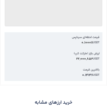
قیمت لحظه‌ای سیناپس
0.100011
USDT
ارزش بازار (مارکت کپ)
22,000,852
USDT
بالاترین قیمت
0.14146
USDT
خرید ارزهای مشابه