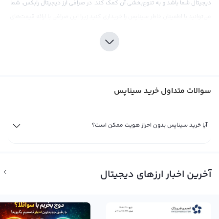
دیجیتال شما باشد و به تنوع‌بخشی آن کمک کند. در صرافی ارز دیجیتال رابکس، شما
می‌توانید با اطمینان خاطر سیناپس را خریداری کنید زیرا این صرافی با ارائه قیمت‌های
رقابتی و کارمزد پایین، تجربه خریدی مطلوب را برای کاربرانش فراهم می‌کند.
سرمایه‌گذاری در سیناپس، مانند هر نوع سرمایه‌گذاری دیگری در بازار ارزهای دیجیتال،
نیازمند دقت و توجه به جزئیات بازار است. با توجه به نوسانات قیمتی موجود در بازار
کریپتوکارنسی، تحقیقات کامل و درک عمیق از بازار قبل از خرید سیناپس از اهمیت
سوالات متداول خرید سیناپس
بالایی برخوردار است. در این راستا، صرافی رابکس ابزارهای تحلیلی و اطلاعات به روز بازار
را در اختیار کاربران قرار می‌دهد تا به آنها در تصمیم‌گیری‌ها کمک کند. هرچند که
سیناپس به تازگی به بازار وارد شده است، اما به دلیل وجود تیم کارآمد و خلاق در
آیا خرید سیناپس بدون احراز هویت ممکن است؟
پشت این ارز، آیندهٔ روشنی برای آن پیش‌بینی می‌شود.
فروش سیناپس
تا زمانی که شما مالک یک ارز دیجیتال مثل سیناپس باشید، سود یا ضرر شما از آن تنها
آخرین اخبار ارزهای دیجیتال
یک سود و ضرر فرضی است. اما برای تبدیل این سود یا ضرر به واقعیت، شما باید به
فروش سیناپس بپردازید. اگر با دقت نمودار قیمت و اخبار و حواشی فاندامنتال به
نظر می‌رسد که شرایط برای فروش سیناپس مناسب است، می‌توانید با مراجعه به