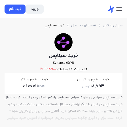
ورود
ثبت‌نام
صرافی رابکس
قیمت ارز دیجیتال
خرید سیناپس
خرید سیناپس
Synapse (SYN)
تغییرات ۲۴ ساعته:
-21.928%
خرید سیناپس با تومان
خرید سیناپس با تتر
0.100011
18,793
تومان
USDT
خرید سیناپس به‌راحتی از طریق صرافی سیناپس رابکس امکان‌پذیر است. اگر به دنبال
خرید سیناپس در ایران یا دیگر ارزهای دیجیتال هستید، رابکس سایت معتبر خرید و
فروش SYN و سایر ارزها است که امکان خرید آنلاین سیناپس را برای کاربران فراهم
کرده است. برای یادگیری چگونه سیناپس بخریم، می‌توانید از آموزش خرید سیناپس
استفاده کنید و پس از ثبت‌نام و احراز هویت، به خرید و فروش سیناپس SYN