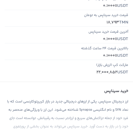
USDT
0.100011
قیمت خرید سیناپس به تومان
TMN
18,793
آخرین قیمت خرید سیناپس
USDT
0.100011
بالاترین قیمت ۲۴ ساعت گذشته
USDT
0.100011
مارکت کپ (ارزش بازار)
USDT
22,000,852
خرید سیناپس
ارز دیجیتال سیناپس، یکی از ارزهای دیجیتالی جدید در بازار کریپتوکارنسی است که با
نماد SYN و نام انگلیسی Synapse شناخته می‌شود. این ارز با ویژگی‌های منحصر به
فرد خود از جمله تراکنش‌های سریع و ارزانتر نسبت به رقیبانش، توانسته است جای
خود را در بازار به دست آورد. خرید سیناپس می‌تواند به عنوان بخشی از پورتفوی