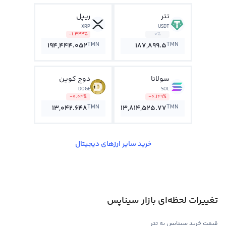
تتر
ریپل
XRP
USDT
-1.344%
0%
TMN
TMN
194,444.052
187,899.5
سولانا
دوج کوین
DOGE
SOL
-0.04%
-0.149%
TMN
TMN
13,042.648
13,814,525.77
خرید سایر ارزهای دیجیتال
تغییرات لحظه‌ای بازار سیناپس
قیمت خرید سیناپس به تتر