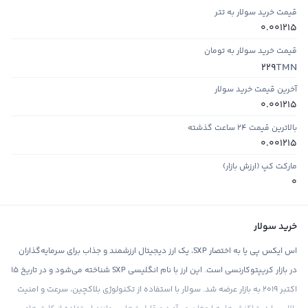
قیمت خرید سولار به تتر
0.001215
قیمت خرید سولار به تومان
TMN
229
آخرین قیمت خرید سولار
0.001215
بالاترین قیمت ۲۴ ساعت گذشته
0.001215
مارکت کپ (ارزش بازار)
0
خرید سولار
اس ایکس پی یا به اختصار SXP، یک ارز دیجیتال ارزشمند و جذاب برای سرمایه‌گذاران
در بازار کریپتوکارنسی است. این ارز با نام انگلیسی SXP شناخته می‌شود و در تاریخ ۱۵
اکتبر ۲۰۱۹ به بازار عرضه شد. سولار با استفاده از تکنولوژی بلاکچین، سرعت و امنیت