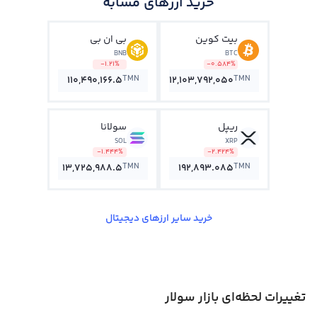
خرید ارزهای مشابه
بیت کوین
بی ان بی
BNB
BTC
-1.21%
-0.584%
TMN
TMN
110,490,166.5
12,103,792,050
ریپل
سولانا
SOL
XRP
-1.444%
-2.424%
TMN
TMN
13,725,988.5
192,893.085
خرید سایر ارزهای دیجیتال
تغییرات لحظه‌ای بازار سولار