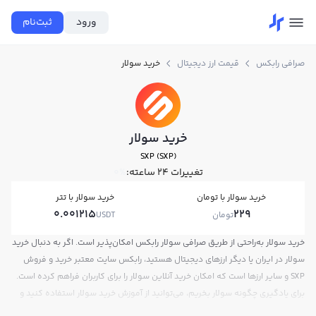
ورود
ثبت‌نام
صرافی رابکس
قیمت ارز دیجیتال
خرید سولار
خرید سولار
SXP (SXP)
تغییرات ۲۴ ساعته:
0%
خرید سولار با تومان
خرید سولار با تتر
0.001215
229
تومان
USDT
خرید سولار به‌راحتی از طریق صرافی سولار رابکس امکان‌پذیر است. اگر به دنبال خرید
سولار در ایران یا دیگر ارزهای دیجیتال هستید، رابکس سایت معتبر خرید و فروش
SXP و سایر ارزها است که امکان خرید آنلاین سولار را برای کاربران فراهم کرده است.
برای یادگیری چگونه سولار بخریم، می‌توانید از آموزش خرید سولار استفاده کنید و
پس از ثبت‌نام و احراز هویت، به خرید و فروش سولار SXP بپردازید. در بازار رابکس،