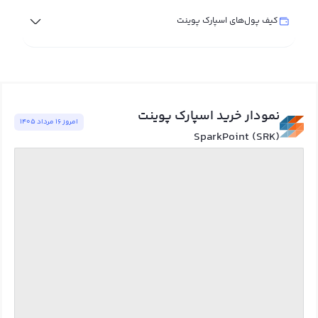
کیف پول‌های اسپارک پوینت
نمودار خرید اسپارک پوینت
امروز ١٦ مرداد ١٤٠٥
SparkPoint (SRK)