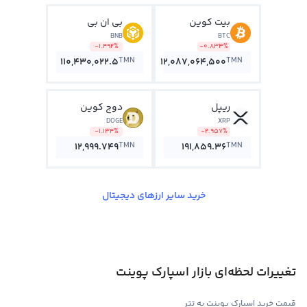
بیت کوین
بی ان بی
BNB
BTC
-1.492%
-0.833%
TMN
TMN
110,430,022.5
12,087,064,500
ریپل
دوج کوین
DOGE
XRP
-1.134%
-2.957%
TMN
TMN
12,999.749
191,859.36
خرید سایر ارزهای دیجیتال
تغییرات لحظه‌ای بازار اسپارک پوینت
قیمت خرید اسپارک پوینت به تتر