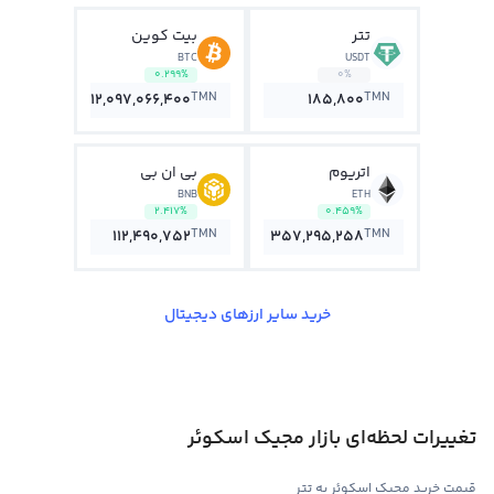
تتر
بیت کوین
BTC
USDT
0.299%
0%
TMN
TMN
12,097,066,400
185,800
اتریوم
بی ان بی
BNB
ETH
2.417%
0.459%
TMN
TMN
112,490,752
357,295,258
خرید سایر ارزهای دیجیتال
تغییرات لحظه‌ای بازار مجیک اسکوئر
قیمت خرید مجیک اسکوئر به تتر