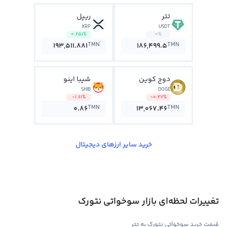
تتر
ریپل
XRP
USDT
0.251%
0%
TMN
TMN
193,511.881
186,499.5
دوج کوین
شیبا اینو
SHIB
DOGE
-1.61%
-0.27%
TMN
TMN
0.86
13,067.46
خرید سایر ارزهای دیجیتال
تغییرات لحظه‌ای بازار سوخواتی نتورک
قیمت خرید سوخواتی نتورک به تتر