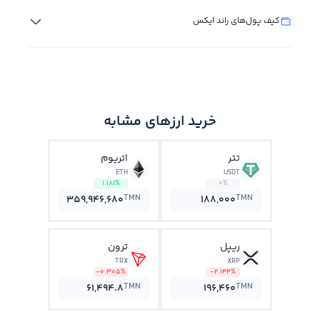
کیف پول‌های راند ایکس
خرید ارزهای مشابه
تتر
اتریوم
ETH
USDT
1.181%
0%
TMN
TMN
359,946,680
188,000
ریپل
ترون
TRX
XRP
-0.305%
-2.144%
TMN
TMN
61,494.8
196,460