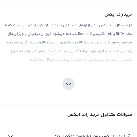
خرید راند ایکس
ارز دیجیتال راند ایکس، یکی از ارزهای دیجیتالی جدید در بازار کریپتوکارنسی است که با
نماد RNDX و نام انگلیسی Round X شناخته می‌شود. این ارز دیجیتال با ویژگی‌های
منحصر به فرد خود مانند سرعت بالا در تراکنش‌ها، امنیت بالا و هزینه کمتر نسبت به
رقبایش، جذابیت زیادی برای سرمایه‌گذاران دارد. خرید راند ایکس می‌تواند به عنوان
بخشی از استراتژی تنوع‌بخشی به سبد دارایی‌های دیجیتال شما باشد.
در صرافی ارز دیجیتال رابکس، شما می‌توانید با اطمینان خاطر راند ایکس خریداری
کنید. این صرافی با ارائه قیمت‌های رقابتی و کارمزد پایین، تجربه خریدی مطلوب را
برای کاربران خود فراهم می‌کند. همچنین، در صرافی رابکس می‌توانید به آسانی راند
ایکس را به دیگر ارزهای دیجیتال تبدیل کنید و مبادله‌ای را با راند ایکس به صورت
مستقیم انجام دهید.
سوالات متداول خرید راند ایکس
هرگونه سرمایه‌گذاری در بازار ارزهای دیجیتال، نیازمند دقت و تحقیقات کامل است. در
صورت تمایل به سرمایه‌گذاری در راند ایکس، بهتر است با تحلیل کامل و درک عمیق از
بازار آن به صورت دقیق آشنا شوید. همچنین، توجه داشته باشید که برخلاف برخی
آیا خرید راند ایکس بدون احراز هویت ممکن است؟