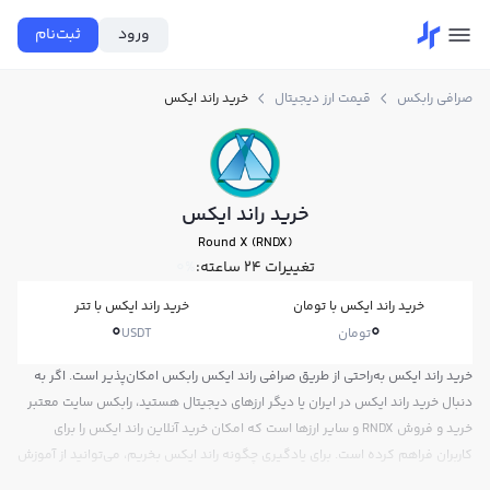
ورود
ثبت‌نام
صرافی رابکس
قیمت ارز دیجیتال
خرید راند ایکس
خرید راند ایکس
Round X (RNDX)
تغییرات ۲۴ ساعته:
0%
خرید راند ایکس با تومان
خرید راند ایکس با تتر
0
0
تومان
USDT
خرید راند ایکس به‌راحتی از طریق صرافی راند ایکس رابکس امکان‌پذیر است. اگر به
دنبال خرید راند ایکس در ایران یا دیگر ارزهای دیجیتال هستید، رابکس سایت معتبر
خرید و فروش RNDX و سایر ارزها است که امکان خرید آنلاین راند ایکس را برای
کاربران فراهم کرده است. برای یادگیری چگونه راند ایکس بخریم، می‌توانید از آموزش
خرید راند ایکس استفاده کنید و پس از ثبت‌نام و احراز هویت، به خرید و فروش راند