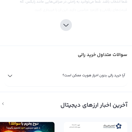
شما انتخاب باشد. شما می‌توانید به راحتی در صرافی‌هایی مانند رابکس، که
قیمت‌های رقابتی و کارمزد مناسبی دارند، این ارز را خریداری کنید.
اما مانند هر نوع سرمایه‌گذاری دیگری در بازار ارزهای دیجیتال، حواس خود را در خرید
رالی جابجا کنید و تحقیقات خود را با دقت انجام دهید. با توجه به نوسانات قیمتی و
شرایط بازار کریپتوکارنسی، شناخت عمیق از این بازار و استفاده از ابزارهای تحلیلی
مناسب در تصمیم‌گیری نقش کلیدی دارند. صرافی رابکس با ارائه ابزارهای تحلیلی و
سوالات متداول خرید رالی
اطلاعات به روز از بازار، به شما کمک می‌کند تا در تصمیم‌گیری‌های خود مطمئن‌تر
باشید. همچنین باید در نظر داشته باشید که بحث‌های زیادی در مورد متمرکز بودن
این ارز و مشکلات قانونی آن با نهادهای قانونگذاری آمریکا وجود دارد.
آیا خرید رالی بدون احراز هویت ممکن است؟
فروش رالی
تا زمانی که شما مالک یک ارز دیجیتال مثل رالی باشید، سود یا ضرر شما از آن تنها یک
سود و ضرر فرضی است. تنها زمانی سود یا زیان شما نهایی می‌شود که شما به
آخرین اخبار ارزهای دیجیتال
فروش رالی بپردازید. با توجه به نوسانات قیمت در بازار ارزهای دیجیتال، فروش رالی در
زمان مناسب قدرتمندترین ابزار برای به دست آوردن سود است. اگر با تحلیل
نمودارهای قیمت و مطالعه حواشی فاندامنتال از شرایط بازار خبر دارید، می‌توانید با