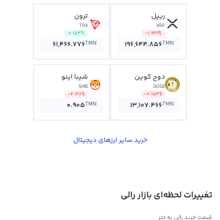
ریپل
ترون
TRX
XRP
0.153%
-1.929%
TMN
TMN
61,466.776
196,644.856
دوج کوین
شیبا اینو
SHIB
DOGE
-2.128%
-0.154%
TMN
TMN
0.905
13,107.466
خرید سایر ارزهای دیجیتال
تغییرات لحظه‌ای بازار رالی
قیمت خرید رالی به تتر