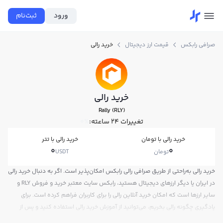
ورود
ثبت‌نام
صرافی رابکس
قیمت ارز دیجیتال
خرید رالی
خرید رالی
Rally (RLY)
تغییرات ۲۴ ساعته:
0%
خرید رالی با تومان
خرید رالی با تتر
0
0
تومان
USDT
خرید رالی به‌راحتی از طریق صرافی رالی رابکس امکان‌پذیر است. اگر به دنبال خرید رالی
در ایران یا دیگر ارزهای دیجیتال هستید، رابکس سایت معتبر خرید و فروش RLY و
سایر ارزها است که امکان خرید آنلاین رالی را برای کاربران فراهم کرده است. برای
یادگیری چگونه رالی بخریم، می‌توانید از آموزش خرید رالی استفاده کنید و پس از
ثبت‌نام و احراز هویت، به خرید و فروش رالی RLY بپردازید. در بازار رابکس، قیمت