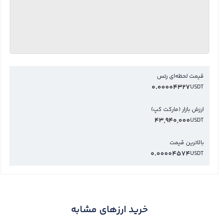
قیمت لحظه‌ای رتس
0.00004327
USDT
ارزش بازار (مارکت کپ)
43,940,000
USDT
بالاترین قیمت
0.00004574
USDT
خرید ارزهای مشابه