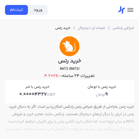
ورود
ثبت‌نام
صرافی رابکس
قیمت ارز دیجیتال
خرید رتس
خرید رتس
RATS (RATS)
تغییرات ۲۴ ساعته:
-4.206%
خرید رتس با تومان
خرید رتس با تتر
0.00004327
9
تومان
USDT
خرید رتس به‌راحتی از طریق صرافی رتس رابکس امکان‌پذیر است. اگر به دنبال خرید
رتس در ایران یا دیگر ارزهای دیجیتال هستید، رابکس سایت معتبر خرید و فروش
RATS و سایر ارزها است که امکان خرید آنلاین رتس را برای کاربران فراهم کرده است.
برای یادگیری چگونه رتس بخریم، می‌توانید از آموزش خرید رتس استفاده کنید و پس
از ثبت‌نام و احراز هویت، به خرید و فروش رتس RATS بپردازید. در بازار رابکس، قیمت