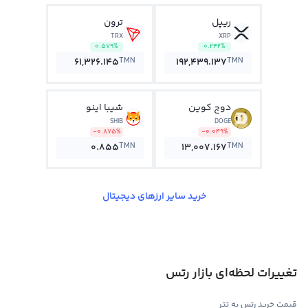
ریپل
ترون
TRX
XRP
0.579%
0.242%
TMN
TMN
61,326.145
192,439.137
دوج کوین
شیبا اینو
SHIB
DOGE
-0.875%
-0.049%
TMN
TMN
0.855
13,007.167
خرید سایر ارزهای دیجیتال
تغییرات لحظه‌ای بازار رتس
قیمت خرید رتس به تتر