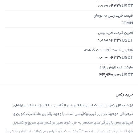
USDT
0.00004327
قیمت خرید رتس به تومان
TMN
9
آخرین قیمت خرید رتس
USDT
0.00004327
بالاترین قیمت ۲۴ ساعت گذشته
USDT
0.00004327
مارکت کپ (ارزش بازار)
USDT
43,940,000
خرید رتس
ارز دیجیتال رتس، با علامت تجاری RATS و نام انگلیسی RATS، از جدیدترین ارزهای
دیجیتالی موجود در بازار کریپتوکارنسی است. با وجود رقبایی مانند بیت کوین و
اتریوم، رتس با ویژگی‌های منحصر به فرد خود نظیر تراکنش‌های سریع و کمترین
هزینه، جای خود را در بازار به دست آورده است. خرید رتس می‌تواند به عنوان بخشی از