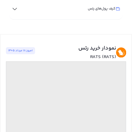
کیف پول‌های رتس
نمودار خرید رتس
امروز ١٨ مرداد ١٤٠٥
RATS (RATS)