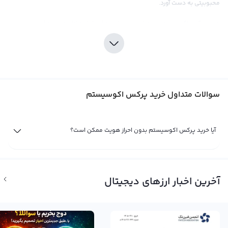
محبوبیتی به دست آورد.
خرید پرکس اکوسیستم می‌تواند به عنوان بخشی از استراتژی تنوع‌بخشی سبد
دارایی‌های دیجیتال شما مطرح شود. در صرافی رابکس، شما می‌توانید با اطمینان
خاطر پرکس اکوسیستم را خریداری کنید، زیرا این صرافی با ارائه قیمت‌های رقابتی و
کارمزد پایین، تجربه‌ای مطلوب و امن را برای کاربرانش فراهم می‌کند.
سرمایه‌گذاری در پرکس اکوسیستم نیز مانند هر سرمایه‌گذاری دیگری، نیازمند دقت
سوالات متداول خرید پرکس اکوسیستم
و توجه به جزئیات بازار است. در صورتی که می‌خواهید در این ارز سرمایه‌گذاری کنید،
حتما قبل از خرید، تحقیقات کاملی را انجام دهید و با نوسانات قیمتی بازار آشنا شوید.
همچنین، برای اطمینان بیشتر، می‌توانید از ابزارهای تحلیلی و اطلاعات به‌روز بازاری که
آیا خرید پرکس اکوسیستم بدون احراز هویت ممکن است؟
در صرافی رابکس در اختیار شما قرار می‌دهد، استفاده کنید. در نهایت، به این نکته
هم توجه داشته باشید که پرکس اکوسیستم، مانند بسیاری از ارزهای دیجیتال دیگر،
با مشکلات قانونی و متمرکز بودن روبرو است و باید این نقاط را در نظر داشته باشید.
آخرین اخبار ارزهای دیجیتال
فروش پرکس اکوسیستم
تا زمانی که شما مالک یک ارز دیجیتال مثل پرکس اکوسیستم با شماره اختصاری PRX
و نام انگلیسی Parex Ecosystem باشید، سود یا ضرر شما از آن تنها یک سود و ضرر