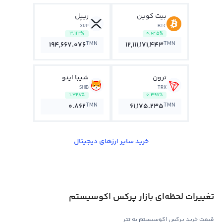
بیت کوین
ریپل
XRP
BTC
3.113%
0.645%
TMN
TMN
194,667.076
12,111,171,443
ترون
شیبا اینو
SHIB
TRX
1.328%
0.397%
TMN
TMN
0.862
61,175.235
خرید سایر ارزهای دیجیتال
تغییرات لحظه‌ای بازار پرکس اکوسیستم
قیمت خرید پرکس اکوسیستم به تتر