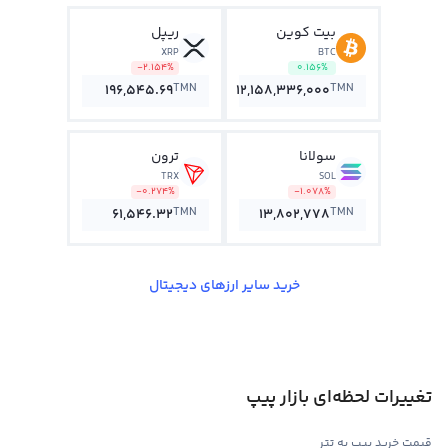
بیت کوین
ریپل
XRP
BTC
-2.154%
0.156%
TMN
TMN
196,545.69
12,158,336,000
سولانا
ترون
TRX
SOL
-0.274%
-1.078%
TMN
TMN
61,546.32
13,802,778
خرید سایر ارزهای دیجیتال
تغییرات لحظه‌ای بازار پیپ
قیمت خرید پیپ به تتر