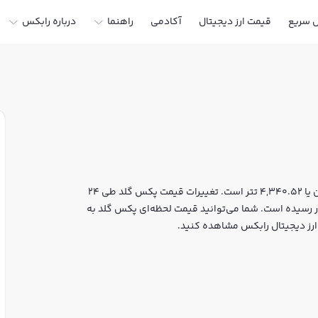
ل سریع
قیمت ارز دیجیتال
آکادمی
راهنما
درباره رابکس
قیمت لحظه‌ای پکس گلد هم اکنون معادل 806,294,570 تومان یا 4,340.52 تتر است. تغییرات قیمت پکس گلد طی 24
خیر 0.278% بوده و مارکت کپ آن به 1,898,635,499 دلار رسیده است. شما می‌توانید قیمت لحظه‌ای پکس گلد به
 ارز دیجیتال رابکس مشاهده کنید.