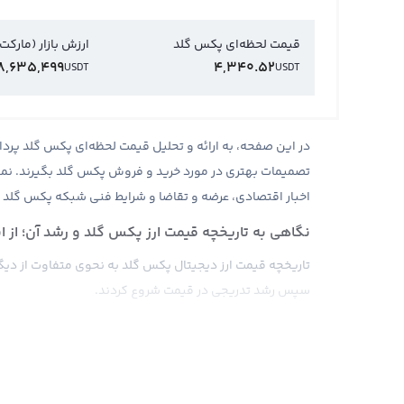
قیمت لحظه‌ای پکس گلد
ارزش بازار (مارکت
98,635,499
4,340.52
USDT
USDT
در این صفحه، به ارائه و تحلیل قیمت لحظه‌ای پکس گلد پرداخت
تصمیمات بهتری در مورد خرید و فروش پکس گلد بگیرند. نمود
اخبار اقتصادی، عرضه و تقاضا و شرایط فنی شبکه پکس گلد قر
نگاهی به تاریخچه قیمت ارز پکس گلد و رشد آن؛ از ابتدا ت
تاریخچه قیمت ارز دیجیتال پکس گلد به نحوی متفاوت از دیگر ا
سپس رشد تدریجی در قیمت شروع کردند.
با این حال، برخی از ارزهای دیجیتال، حتی اگر در ابتدا توجه ز
پیشرفت‌های فنی، قیمت‌ آن‌ها رشد کند. عوامل مختلفی از جمل
تأثیر زیادی بر روند قیمت ارز پکس گلد داشته باشد. حتی اگ
در آینده با تغییرات مثبت روبرو شود.