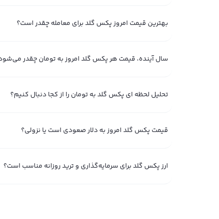
قیمت پکس گلد **** در بازار ارزهای دیجیتال به دلایل مخت
نوسانات قیمت پکس گلد paxg به تومان ت
بهترین قیمت امروز پکس گلد برای معامله چقدر است؟
افزایش می‌یابد، قیمت آن معمولاً بالا می‌رود و بالعکس. دیگر
سرعت در قیمت **** تغییرات زیادی ایجاد کنند. به عنوان مثا
سال آینده، قیمت هر پکس گلد امروز به تومان چقدر می‌شود
افزایش دهد و موجب بالا رفتن قیمت شود.
تحلیل لحظه ای پکس گلد به تومان را از کجا دنبال کنیم؟
عنوان مثال ممکن است آلت سیزن اتفاق بیفتد و تمام ارزها ب
بگوییم دوره‌ای از بازار ارز دیجیتال است که آلت‌کوین‌ها عملکر
شدت به اخبار و تغییرات سریع واکنش نشان می‌دهد، قیمت پ
قیمت پکس گلد امروز به دلار صعودی است یا نزولی؟
روش های مختلف تحلیل ارز پکس گلد امروز و پیش بی
برای تحلیل قیمت ارز پکس گلد و پیش‌بینی روند آن، دو روش 
ارز پکس گلد برای سرمایه‌گذاری و ترید روزانه مناسب است؟
را پیش‌بینی کند. این نوع تحلیل بیشتر بر داده‌های تاریخی ت
از طرف دیگر، تحلیل فاندامنتال به عواملی چون اخبار اقتصادی