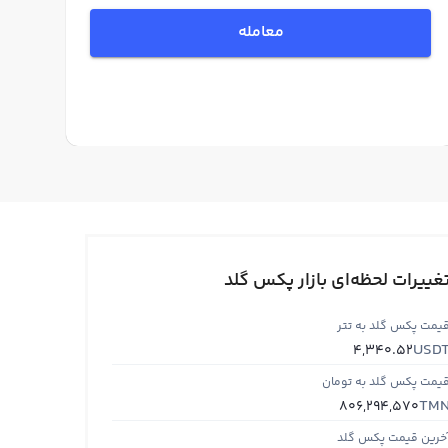
معامله
غییرات لحظه‌ای بازار پکس گلد
یمت پکس گلد به تتر
USD
4,340.52
یمت پکس گلد به تومان
TM
806,294,570
خرین قیمت پکس گلد