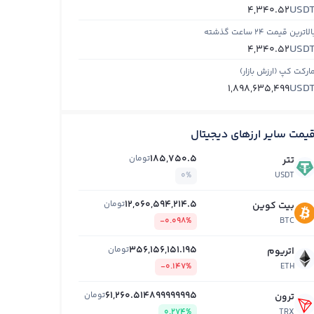
USD
4,340.52
الاترین قیمت ۲۴ ساعت گذشته
USD
4,340.52
ارکت کپ (ارزش بازار)
USD
1,898,635,499
یمت سایر ارزهای دیجیتال
185,750.5
تومان
تتر
0%
USDT
12,060,594,214.5
تومان
بیت کوین
-0.098%
BTC
356,156,151.195
تومان
اتریوم
-0.147%
ETH
61,260.514899999995
تومان
ترون
0.274%
TRX