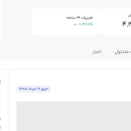
ر
تغییرات ۲۴ ساعته
4,
0.278%
 متداول
اخبار
ت
امروز ١٨ مرداد ١٤٠٥
ق
T
ق
N
آ