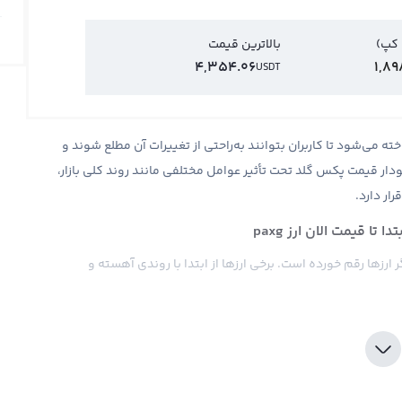
 کپ)
بالاترین قیمت
4,354.06
1,8
USDT
ه می‌شود تا کاربران بتوانند به‌راحتی از تغییرات آن مطلع شوند و
ار قیمت پکس گلد تحت تأثیر عوامل مختلفی مانند روند کلی بازار،
ار دارد.
ا قیمت الان ارز paxg
رزها رقم خورده است. برخی ارزها از ابتدا با روندی آهسته و
یادی جلب نکرده‌اند، ممکن است به مرور زمان و با افزایش تقاضا یا
ه اخبار اقتصادی، تحولات تکنولوژیکی یا توسعه بازار می‌تواند
ر قیمت این ارز هنوز به رکوردهای بزرگی نرسیده باشد، ممکن است