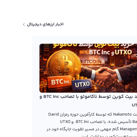
اخبار ارزهای دیجیتال
خرید بیت کوین توسط ناکاموتو با تصاحب BTC Inc و
U
شرکت Nakamoto که توسط کارآفرین حوزه رمزارز David
Bailey تأسیس شده، با تصاحب BTC Inc. و UTXO
Management گام مهمی در مسیر تقویت جایگاه خود در
یستم بیت‌کوین برداشت. این...