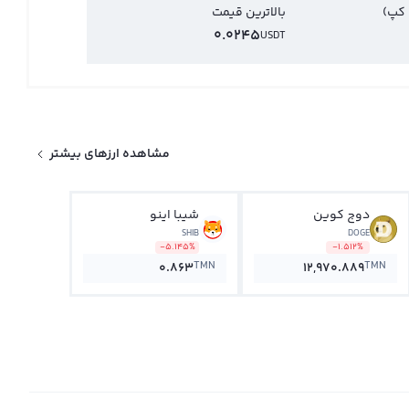
 کپ)
بالاترین قیمت
0.0245
USDT
مشاهده ارزهای بیشتر
دوج کوین
شیبا اینو
SHIB
DOGE
-5.145%
-1.512%
TMN
TMN
0.863
12,970.889