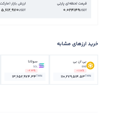
قیمت لحظه‌ای پارتی
ارزش بازار (مارکت
5,612,970
0.024149
USDT
USDT
خرید ارزهای مشابه
بی ان بی
سولانا
SOL
BNB
-2.22%
-1.68%
TMN
TMN
13,652,974.34
110,279,514.53