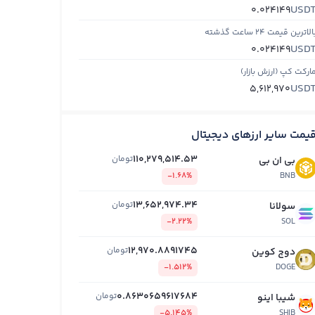
USD
0.024149
الاترین قیمت ۲۴ ساعت گذشته
USD
0.024149
ارکت کپ (ارزش بازار)
USD
5,612,970
یمت سایر ارزهای دیجیتال
110,279,514.53
تومان
بی ان بی
-1.68%
BNB
13,652,974.34
تومان
سولانا
-2.22%
SOL
12,970.8891745
تومان
دوج کوین
-1.512%
DOGE
0.8630659617684
تومان
شیبا اینو
-5.145%
SHIB