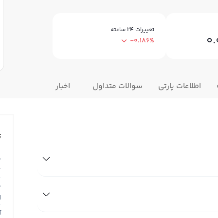
تغییرات ۲۴ ساعته
0.
-0.186%
اطلاعات پارتی
سوالات متداول
اخبار
ت
ق
T
ق
N
آ