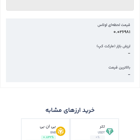
قیمت لحظه‌ای اولاس
0.026981
ارزش بازار (مارکت کپ)
-
بالاترین قیمت
-
خرید ارزهای مشابه
تتر
بی ان بی
BNB
USDT
0.832%
0%