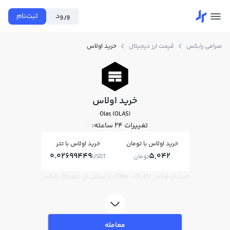
ورود
ثبت‌نام
صرافی رابکس
قیمت ارز دیجیتال
خرید اولاس
خرید اولاس
Olas (OLAS)
تغییرات ۲۴ ساعته:
0%
خرید اولاس با تومان
خرید اولاس با تتر
0.02699449
5,042
تومان
USDT
خرید ارز اولاس (Olas - OLAS) در صرافی ارز دیجیتال رابکس
معامله