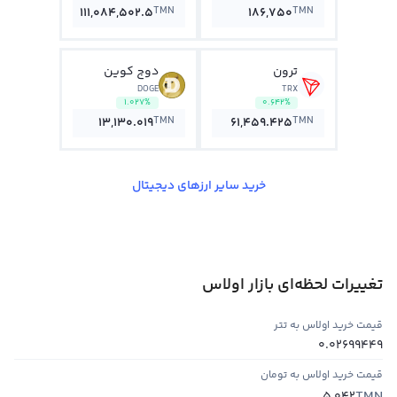
TMN
TMN
111,084,502.5
186,750
ترون
دوج کوین
DOGE
TRX
1.027%
0.642%
TMN
TMN
13,130.019
61,459.425
خرید سایر ارزهای دیجیتال
تغییرات لحظه‌ای بازار اولاس
قیمت خرید اولاس به تتر
0.02699449
قیمت خرید اولاس به تومان
TMN