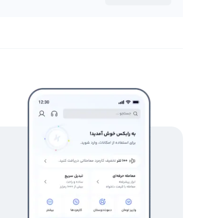
پروتکل
بروید.