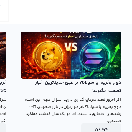
 تعیین می‌کند و در جهت مقابل خریدار مقدار اوشن پروتکل مورد
 می‌کند. همچنین، قیمت لحظه ای اوشن پروتکل پایدار نبوده و بر
د ارزش‌گذاری این ارز دیجیتال تغییر می‌کند. بنابراین، برای
به عوامل اقتصادی موثر در ارزش‌گذاری این ارز دیجیتال برخوردار
ن پروتکل را در تایم فریم‌های مختلف مشاهده کنند و با استفاده
از ابزارهای تجزیه و تحلیل، به بررسی آن بپردازند. اوشن پروتکل یک ارز دیجیتال جدید است که با نماد OCEAN و با نام انگلیسی
ارائه پلتفرمی مبتنی بر بلاکچین، امکان ارتباط بین داده‌های سازمان‌ها و
ک گذاری شده را افزایش می‌دهد.
دوج بخریم یا سولانا؟ بر طبق جدیدترین اخبار
تصمیم بگیرید!
TXO
تا امروز، هیچ یک از صرافی‌های ارز دیجیتال ایرانی نمودار اوشن پروتکل را ارائه نکرده‌اند. برخی از صرافی‌ها در سال ۱۳۹۶ با
اگر امروز قصد سرمایه‌گذاری دارید، سؤال مهم این است:
دند، اما اکثر این صرافی‌ها به صورت معاملات سریع و بدون نگرانی
دوج بخریم یا سولانا؟ هر دو رمزارز در بازار صعودی ۲۰۲۱
اوشن پروتکل، می‌توانید به وبسایت صرافی‌های مختلف مراجعه
رشدهای انفجاری داشتند، اما در یک سال گذشته عملکرد
 به تومان و دلار را برای کاربران خود نمایش می‌دهد.
ضعیفی...
اکوس
خواندن
خرید اوشن