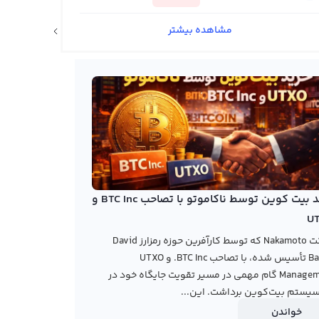
مشاهده بیشتر
اخبار ارزهای دیجیتال
خرید بیت کوین توسط ناکاموتو با تصاحب BTC Inc و
U
شرکت Nakamoto که توسط کارآفرین حوزه رمزارز David
Bailey تأسیس شده، با تصاحب BTC Inc. و UTXO
Management گام مهمی در مسیر تقویت جایگاه خود در
یستم بیت‌کوین برداشت. این...
خواندن