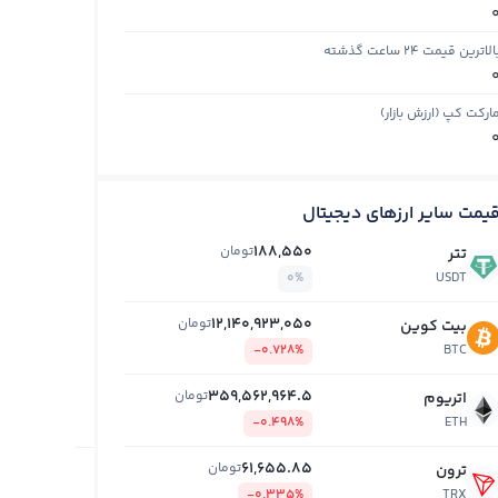
الاترین قیمت ۲۴ ساعت گذشته
ارکت کپ (ارزش بازار)
یمت سایر ارزهای دیجیتال
188,550
تومان
تتر
0%
USDT
12,140,923,050
تومان
بیت کوین
-0.728%
BTC
359,562,964.5
تومان
اتریوم
-0.498%
ETH
61,655.85
تومان
ترون
-0.335%
TRX