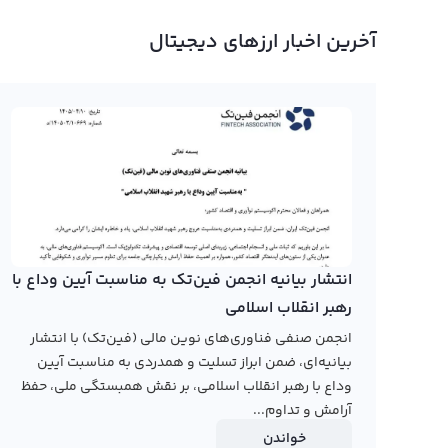
پروتکل را به همراه قیمت لحظه ای اوشن پروتکل برای فروش
نظر را به همراه قیمت لحظه ای اوشن پروتکل در پلتفرم ثبت
آخرین اخبار ارزهای دیجیتال
اساس عوامل مختلف از جمله تغییرات بازار، عرضه و تقاضا و رون
موفقیت در معاملات با اوشن پروتکل لازم است از نگاه کاملی 
باشید.
نمودار اوشن پروتکل
در صفحه قیمت اوشن پروتکل، کاربران می‌توانند نمودار اوش
Ocean Protocol شناخته می‌شود. این ارز دیجیتال با 
فردی را فراهم می‌کند، بدین ترتیب ارزش داده‌های به اشترا
انتشار بیانیه انجمن فین‌تک به مناسبت آیین وداع با
رهبر انقلاب اسلامی
انجمن صنفی فناوری‌های نوین مالی (فین‌تک) با انتشار
تاسیس اولین صرافی ارز دیجیتال در ایران شروع به فعالیت کر
بیانیه‌ای، ضمن ابراز تسلیت و همدردی به مناسبت آیین
از قیمت ارزها فعالیت می‌کنند. برای مشاهده نمودار قیمت 
وداع با رهبر انقلاب اسلامی، بر نقش همبستگی ملی، حفظ
کنید. رابکس همچنین در این صفحه نمودار قیمت اوشن پروتکل
آرامش و تداوم...
خواندن
رابکس از خرید و فروش بیش از ۱۰۰۰ ارز دیجیتال پشتیبانی می‌کند. برای معامله رمز اوشن پروتکل، به صفحه