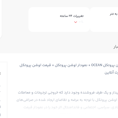
ه تتر
تغییرات ۲۴ ساعته
0%
ار
قیمت اوشن پروتکل Ocean Protocol + قیمت لحظه ای اوشن پروتکل OCEAN + نمودار اوشن پروتکل + قیمت اوشن پروتکل
ت آنلاین
ت
ق
0
 خریدار و یک طرف فروشنده وجود دارد که خروجی ترجیحات و معاملات
اوشن پروتکل با توجه به عرضه و تقاضای ایجاد شده در صرافی‌های
ق
N
دی، سیاسی، اجتماعی و فاندامنتال اثر خود را در نمودار قیمت
لحظه ای اوشن پروتکل نشان می‌دهد. اوشن پروتکل یک ارز دیجیتال جدید است که با نماد OCEAN شناخته می‌شود و به روش
آ