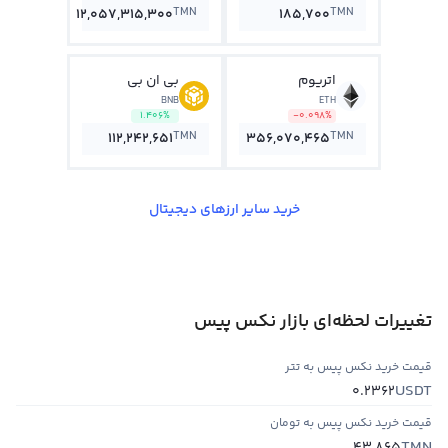
TMN
TMN
12,057,315,300
185,700
اتریوم
بی ان بی
BNB
ETH
1.406%
-0.098%
TMN
TMN
112,242,651
356,070,465
خرید سایر ارزهای دیجیتال
تغییرات لحظه‌ای بازار نکس پیس
قیمت خرید نکس پیس به تتر
USDT
0.2362
قیمت خرید نکس پیس به تومان
TMN