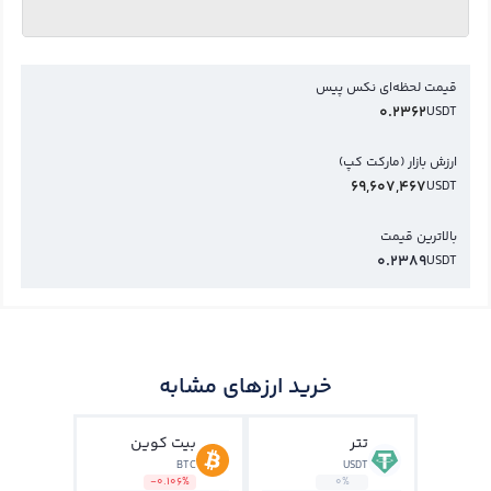
قیمت لحظه‌ای نکس پیس
0.2362
USDT
ارزش بازار (مارکت کپ)
69,607,467
USDT
بالاترین قیمت
0.2389
USDT
خرید ارزهای مشابه
تتر
بیت کوین
BTC
USDT
-0.106%
0%