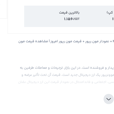
 کپ)
بالاترین قیمت
1.156
USDT
قیمت مون ریور Moonriver + قیمت لحظه ای مون ریور MOVR + نمودار مون ریور + قیمت مون ریور امروز | مشاهده قیمت مون
خریدار و فروشنده است. در این بازار، ترجیحات و معاملات طرفین به
موونریور یک ارز دیجیتال جدید است، قیمت آن تحت تأثیر عرضه و
سی، اجتماعی و فاندامنتال در نمودار قیمت این ارز دیجیتال نشان
رد بازار شده، قیمت آن می‌تواند تحت تأثیر پول‌های فیات مختلف
قرار بگیرد. در صرافی‌های بین‌المللی، معاملات موونریور معمولا در
ی‌شود. در این صورت، قیمت خرید تتر معادل با یک دلار آمریکا