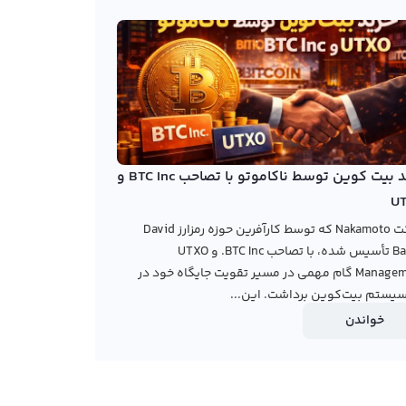
خرید بیت کوین توسط ناکاموتو با تصاحب BTC Inc و
U
شرکت Nakamoto که توسط کارآفرین حوزه رمزارز David
Bailey تأسیس شده، با تصاحب BTC Inc. و UTXO
Management گام مهمی در مسیر تقویت جایگاه خود در
یستم بیت‌کوین برداشت. این...
خواندن