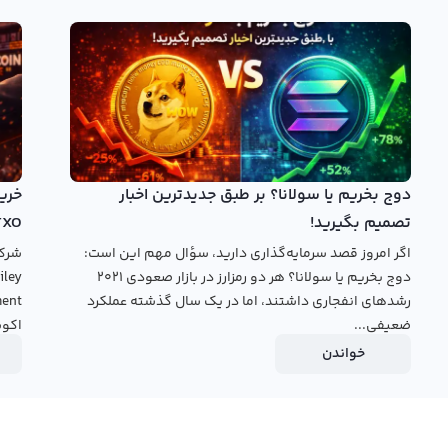
 ریور را در تایم فریم‌های مختلف مشاهده کرده و با استفاده از
ابزارهای ترسیم به تحلیل نمودار مون ریور بپردازند. در نمودار مون ریور اطلاعات قیمت MOVR با استفاده از روش‌های مختلف
فاده از تایم فریم‌های مختلف برای تحلیل وجود دارد.
 این ارز را به لیست ارزهای قابل تبدیل در وبسایت خود اضافه
رده‌اند. در حال حاضر، قیمت ورودی MOVR به بازار حدود ۱۰۰ دلار می‌باشد و این ارز در تاریخ آن را به صورت تدریجی با قیمت‌های
متفاوت مشاهده می‌کنیم. برای مشاهده نمودار قیمت MOVR به دلار و تومان در سال‌های اخیر می‌توانید به وبسایت صرافی
دوج بخریم یا سولانا؟ بر طبق جدیدترین اخبار
مورد نظر خود مراجعه کنید. رابکس نیز به عنوان یکی از صرافی‌های ارز دیجیتال توانسته است نمودار قیمت MOVR به دلار و
تصمیم بگیرید!
TXO
.
اگر امروز قصد سرمایه‌گذاری دارید، سؤال مهم این است:
خرید مون ریور
بروید.
دوج بخریم یا سولانا؟ هر دو رمزارز در بازار صعودی ۲۰۲۱
رشدهای انفجاری داشتند، اما در یک سال گذشته عملکرد
ضعیفی...
اکوس
خواندن