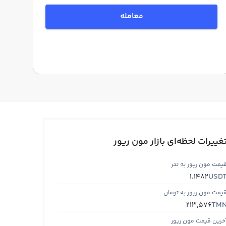
معامله
غییرات لحظه‌ای بازار مون ریور
یمت مون ریور به تتر
USD
1.1482
یمت مون ریور به تومان
TM
213,576
خرین قیمت مون ریور