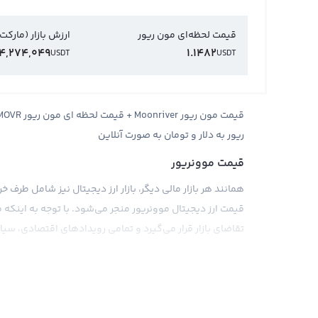
قیمت لحظه‌ای مون ریور
ارزش بازار (مارکت
14,274,049
1.1482
USDT
USDT
ریور به دلار و تومان به صورت آنلاین
قیمت موونریور
همانند هر بازار مالی دیگر، بازار ارز دیجیتال نیز شامل طرف 
قیمت ارز دیجیتال موونریور منجر می‌شود. با توجه به اینکه 
تقاضای بازار قرار می‌گیرد و تمامی رویدادهای اقتصادی، سیا
می‌دهد.
از آنجا که موونریور یک ارز دیجیتال جدید است و به تازگی وا
مثل دلار و تومان یا ارزهای دیجیتال دیگر مانند تتر و اتریوم 
برابر تتر که ارز استیبل یا معادل دلار دیجیتال است، انجام م