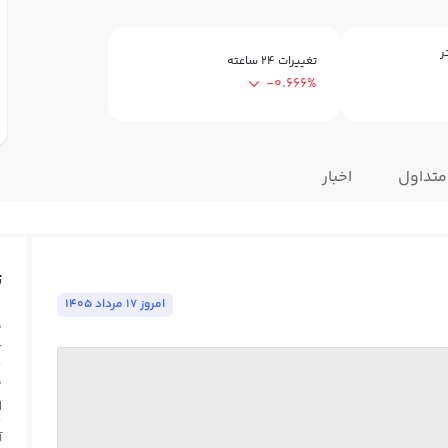
ر
تغییرات ۲۴ ساعته
-0.666%
متداول
اخبار
ت
امروز ١٧ مرداد ١٤٠٥
ق
T
ق
N
آ