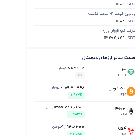
USD
1.1482
الاترین قیمت ۲۴ ساعت گذشته
USD
1.1482
ارکت کپ (ارزش بازار)
USD
14,274,049
یمت سایر ارزهای دیجیتال
185,999.5
تومان
تتر
0%
USDT
12,109,311,448
تومان
بیت کوین
0.424%
BTC
357,788,638.2
تومان
اتریوم
0.543%
ETH
61,193.8355
تومان
ترون
0.458%
TRX