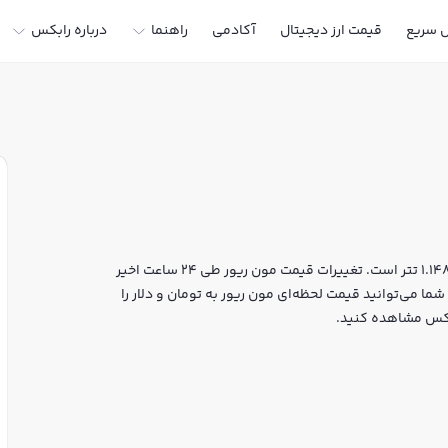
ل سریع
قیمت ارز دیجیتال
آکادمی
راهنما
درباره رابکس
قیمت لحظه‌ای مون ریور هم اکنون معادل 213,576 تومان یا 1.1482 تتر است. تغییرات قیمت مون ریور طی 24 ساعت اخیر
 به 14,274,049 دلار رسیده است. شما می‌توانید قیمت لحظه‌ای مون ریور به تومان و دلار را
ابکس مشاهده کنید.