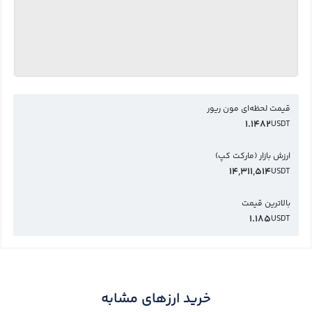
قیمت لحظه‌ای مون ریور
1.1482
USDT
ارزش بازار (مارکت کپ)
14,311,514
USDT
بالاترین قیمت
1.185
USDT
خرید ارزهای مشابه