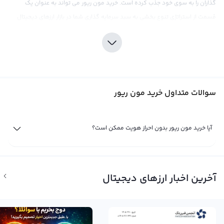
گذاران را به سوی خود جذب کرده است. خرید مون ریور می تواند به عنوان یک
قسمت از استراتژی تنوع بخشی به سبد سرمایه گذاری شما در بازار ارزهای دیجیتال
باشد.
در این زمینه، صرافی دیجیتال رابکس امکان خرید مون ریور را با کیفیت بالا و ریسک
کم به کاربران خود ارائه می دهد. با توجه به فراهم کردن قیمت های رقابتی و کارمزد
پایین، کاربران می توانند با اطمینان کامل از این صرافی خدمات خرید مون ریور را بهره
سوالات متداول خرید مون ریور
مند شوند. تحقیقات و تحلیل جامع با لحاظ نوسانات قیمتی بازار کریپتوکارنسی بسیار
مهم است، از این رو رابکس اطلاعات و ابزارهای تحلیلی مورد نیاز برای کاربران خود به
اشتراک می گذارد تا به آنها در تصمیم گیری هایشان یاری رساند.
آیا خرید مون ریور بدون احراز هویت ممکن است؟
فروش مون ریور
فروش مون ریور، ارز دیجیتالی جدید که با علامت تجاری MOVR شناخته می شود، به
عنوان یکی از ارزهای دیجیتال محبوب و پرطرفدار در بازار رمز ارز معرفی شده است.
آخرین اخبار ارزهای دیجیتال
این ارز با توجه به رشد قابل توجه قیمت خود، جذابیت بسیاری برای سرمایه گذاران بازار
رمز ارز دارد. اگر نیز به دنبال فروش مون ریور به بهترین قیمت بازار هستید، میتوانید
با مراجعه به صرافی ارز دیجیتال رابکس این هدف را به راحتی تحقق بخشید.