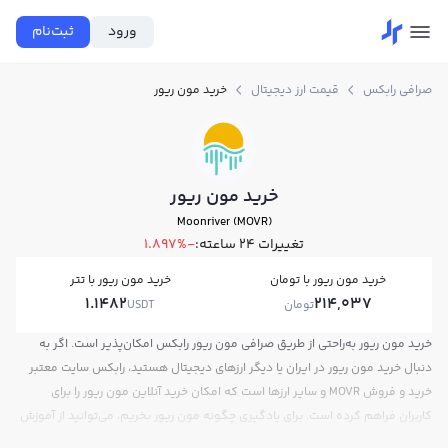
ورود
ثبت‌نام
صرافی رابکس
قیمت ارز دیجیتال
خرید مون ریور
خرید مون ریور
Moonriver (MOVR)
تغییرات ۲۴ ساعته:
-1.897%
خرید مون ریور با تومان
خرید مون ریور با تتر
1.1482
214,037
تومان
USDT
خرید مون ریور به‌راحتی از طریق صرافی مون ریور رابکس امکان‌پذیر است. اگر به
دنبال خرید مون ریور در ایران یا دیگر ارزهای دیجیتال هستید، رابکس سایت معتبر
خرید و فروش MOVR و سایر ارزها است که امکان خرید آنلاین مون ریور را برای
کاربران فراهم کرده است. برای یادگیری چگونه مون ریور بخریم، می‌توانید از آموزش
خرید مون ریور استفاده کنید و پس از ثبت‌نام و احراز هویت، به خرید و فروش مون