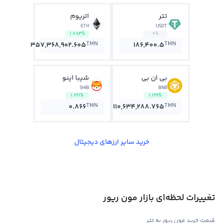
تتر
اتریوم
ETH
USDT
1.084%
0%
TMN
TMN
357,368,902.605
186,400.5
بی ان بی
شیبا اینو
SHIB
BNB
1.221%
1.199%
TMN
TMN
0.866
110,634,288.765
خرید سایر ارزهای دیجیتال
تغییرات لحظه‌ای بازار مون ریور
قیمت خرید مون ریور به تتر