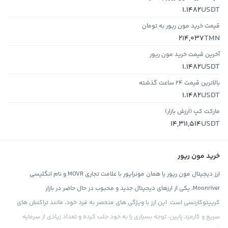
USDT
1.1482
قیمت خرید مون ریور به تومان
TMN
214,037
آخرین قیمت خرید مون ریور
USDT
1.1482
بالاترین قیمت ۲۴ ساعت گذشته
USDT
1.1482
مارکت کپ (ارزش بازار)
USDT
14,311,514
خرید مون ریور
ارز دیجیتال مون ریور یا همان مونرایور با علامت تجاری MOVR و نام انگلیسی
Moonriver، یکی از ارزهای دیجیتال جدید و محبوب در حال حاضر در بازار
کریپتوکارنسی است. این ارز با ویژگی های منحصر به فرد خود، مانند تراکنش های
سریع و کارمزد پایین، توجه بسیاری را به خود جلب کرده و تعداد زیادی از سرمایه