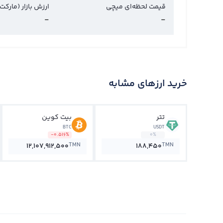
قیمت لحظه‌ای میچی
ارزش بازار (مارکت
-
-
خرید ارزهای مشابه
تتر
بیت کوین
BTC
USDT
-0.516%
0%
TMN
TMN
12,107,912,500
188,450