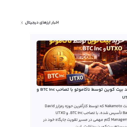
اخبار ارزهای دیجیتال
خرید بیت کوین توسط ناکاموتو با تصاحب BTC Inc و
U
شرکت Nakamoto که توسط کارآفرین حوزه رمزارز David
Bailey تأسیس شده، با تصاحب BTC Inc. و UTXO
Management گام مهمی در مسیر تقویت جایگاه خود در
یستم بیت‌کوین برداشت. این...