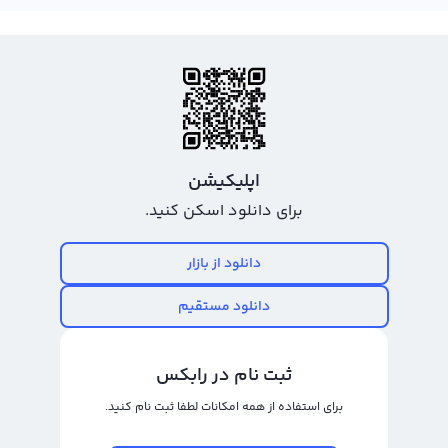
شاید اغلب از فروش ریپل و دیگر ارزهای دیجیتال شنیده باشید، اما آیا میدانید ما در
حال حاضر به فروش آنتی متر نیز پرداخته می‌شویم؟ آنتی متر یکی از جدیدترین
ارزهای دیجیتال است که در بازار مبادلات آنلاین عرضه شده است. این ارز با علامت
تجاری MATTER و نام انگلیسی AntiMatter شناخته می‌شود و به عنوان یکی از ارزهای
دیجیتال پرطرفدار در حوزه فیزیک و تعاملات ذرات بدون پرداخت حقوق یا کارولاینا
دلکروز یا ویژگی‌های دیگری همچون برنامه مطالعاتی و آم
اپلیکیشن
خرید و فروش آنتی متر
برای دانلود اسکن کنید.
خرید و فروش آنتی متر یا در واقع معامله آن در حال حاضر برای معامله‌گران و
سرمایه‌گذاران ارزهای دیجیتال یک گزینه بسیار مناسب است زیرا آنتی متر با نماد
دانلود از بازار
MATTER و نام انگلیسی آن AntiMatter، ارزی است که به تازگی وارد بازار ارزهای
دانلود مستقیم
دیجیتال شده است و توانسته است جای خود را در بازار پیدا کند. چنین وضعیتی باعث
شده است که حجم معاملات آن نیز به شدت در حال افزایش باشد و علاوه بر سود
خوب برای سرمایه‌گذاران، معامله‌گران کوتاه مدت نیز فرصتی مناسب برای کسب سود
ثبت نام در رابکس
قابل توجه در این بازار داشته باشند.
برای استفاده از همه امکانات لطفا ثبت نام کنید.
در خرید و فروش آنتی متر توجه به زمان و قیمت ورود و خروج به معامله بسیار مهم