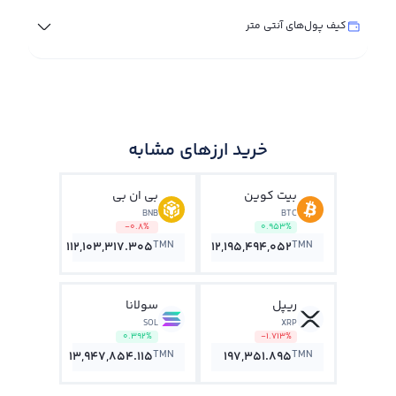
کیف پول‌های آنتی متر
خرید ارزهای مشابه
بیت کوین
بی ان بی
BNB
BTC
-0.8%
0.953%
TMN
TMN
112,103,317.305
12,195,494,052
ریپل
سولانا
SOL
XRP
0.392%
-1.713%
TMN
TMN
13,947,854.115
197,351.895