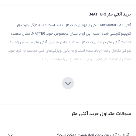
خرید آنتی متر (MATTER)
آنتی متر (AntiMatter) یکی از ارزهای دیجیتال جدید است که به تازگی وارد بازار
کریپتوکارنسی شده است. این ارز با نشان مخصوص خود، MATTER، نشان دهنده
اهمیت آنتی متر در جهان دیجیتال است. از منظر فناوری، آنتی متر بر اساس زنجیره
بلوکی تکامل یافته ایجاد شده است و به دلیل ویژگی‌های فنی منحصر به فرد خود،
امکان ارائه تراکنش‌های سریع و انعطاف‌پذیر را فراهم می‌کند.
خرید آنتی متر، می‌تواند به عنوان یک راه حل جدید برای سرمایه‌گذاری در بازار ارزهای
دیجیتال باشد. صرافی‌های مختلف در حال حاضر این ارز را در کیف پول خود قرار
داده‌اند و امکان خرید و فروش آنتی متر را با ارزهای دیگر فراهم می‌کنند. صرافی
رابکس نیز از جمله این صرافی‌ها است که با ارائه قیمت‌های رقابتی و خدمات حرفه‌ای،
این ارز را در دسترس کاربران قرار می‌دهد. همچنین، با داشتن تجربه‌ای قوی و عمیق
سوالات متداول خرید آنتی متر
در بازار ارزهای دیجیتال، صرافی رابکس، کاربران را در خرید آنتی متر هدایت می‌کند و به
آنها راهنمایی می‌کند تا خریدی امن و پربازده داشته باشند.
فروش آنتی متر
آیا خرید آنتی متر بدون احراز هویت ممکن است؟