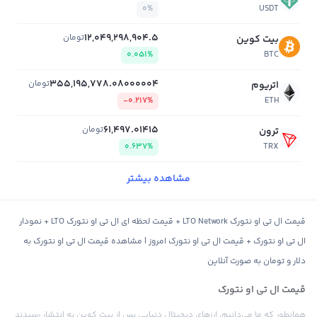
0%
USDT
12,049,298,904.5
تومان
بیت کوین
0.051%
BTC
355,195,778.08000004
تومان
اتریوم
-0.217%
ETH
61,497.01415
تومان
ترون
0.637%
TRX
مشاهده بیشتر
قیمت ال تی او نتورک LTO Network + قیمت لحظه ای ال تی او نتورک LTO + نمودار
ال تی او نتورک + قیمت ال تی او نتورک امروز | مشاهده قیمت ال تی او نتورک به
دلار و تومان به صورت آنلاین
قیمت ال تی او نتورک
همانطور که ما می‌دانیم، ارزهای دیجیتال دنیایی پس از بیت کوین به انتشار رسیدند