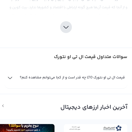
و از آنجا که قیمت آن‌ها هیچ گونه ارتباطی با اقتصاد و کشورها ندارد، بیت کوین و
ارزهای دیجیتال دیگر معامله روزانه و بسیار پر ریسکی برای سرمایه‌گذاران و فعالان
بازار مالی به‌شمار می‌روند. ارزهای دیجیتال نه تنها ابزاری برای سرمایه‌گذاری به‌حساب
می‌آیند، بلکه برای فعالیت های گسترده‌تر هم مورد استفاده قرار می گیرند. ال تی او
نتورک یک ارز دیجیتال است که در سال 2020 به بازار عرضه شده است و قرار است در
سیستم‌های رایانه‌ای و بلاکچین به کار رود. این ارز با نماد LTO و نام انگلیسی LTO
سوالات متداول قیمت ال تی او نتورک
Network شناخته می‌شود و در حال حاضر در برخی صرافی‌ها قابل معامله است.
قیمت ال تی او نتورک نیز مانند بیت کوین بر اساس عرضه و تقاضا در صرافی‌های ارز
دیجیتال تعیین می‌شود. با این حال، در حال حاضر به دلیل کمتر بودن سابقه و عدم
قیمت ال تی او نتورک LTO چه قدر است و از کجا می‌توانم مشاهده کنم؟
شناخت بالا در بازار، نمودار قیمت ال تی او نتورک با تناوب بیشتری نسبت به بیت
کوین خواهد بود. همچنین، خبرهای اقتصادی و تغییرات محیطی و تکنولوژی به
نوسانات قیمت این ارز دیجیتال تاثیر می‌گذارد. با افزایش استفاده از ال تی او نتورک
آخرین اخبار ارزهای دیجیتال
در سیستم‌های رایانه‌ای، قیمت آن نیز می‌تواند روند صعودی داشته باشد و به یک
ابزار مهم برای سرمایه‌گذاری تبدیل شود. همچنین، تمامی خبرها و وضعیت های
مربوط به ال تی او نتورک در صرافی‌ها بر روی قیمت آن تاثیر می‌گذارد و می‌تواند آن را