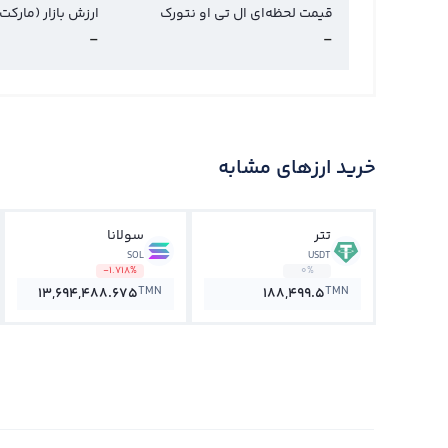
قیمت لحظه‌ای ال تی او نتورک
ارزش بازار (مارکت
-
-
خرید ارزهای مشابه
تتر
سولانا
SOL
USDT
-1.718%
0%
TMN
TMN
13,694,488.675
188,499.5