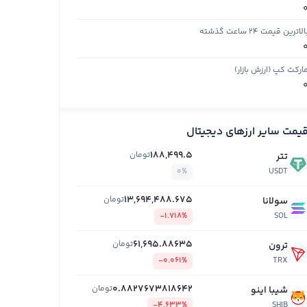
الاترین قیمت ۲۴ ساعت گذشته
ارکت کپ (ارزش بازار)
یمت سایر ارزهای دیجیتال
188,499.5
تومان
تتر
0%
USDT
13,694,488.675
تومان
سولانا
-1.718%
SOL
61,695.88635
تومان
ترون
-0.061%
TRX
0.8827673818642
تومان
شیبا اینو
-4.633%
SHIB