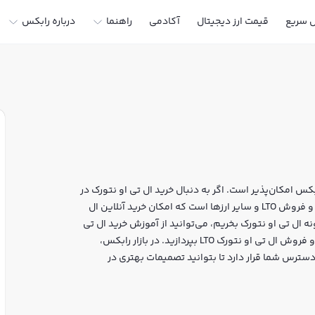
ل سریع
قیمت ارز دیجیتال
آکادمی
راهنما
درباره رابکس
بکس امکان‌پذیر است. اگر به دنبال خرید ال تی او نتورک در
ایران یا دیگر ارزهای دیجیتال هستید، رابکس سایت معتبر خرید و فروش LTO و سایر ارزها است که امکان خرید آنلاین ال
نه ال تی او نتورک بخریم، می‌توانید از آموزش خرید ال تی
او نتورک استفاده کنید و پس از ثبت‌نام و احراز هویت، به خرید و فروش ال تی او نتورک LTO بپردازید. در بازار رابکس،
دسترس شما قرار دارد تا بتوانید تصمیمات بهتری در