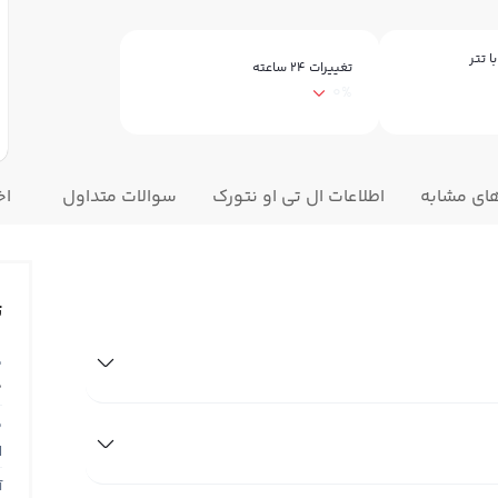
ا تتر
تغییرات ۲۴ ساعته
0%
های مشابه
اطلاعات ال تی او نتورک
سوالات متداول
اخ
ت
ق
0
ق
N
آ