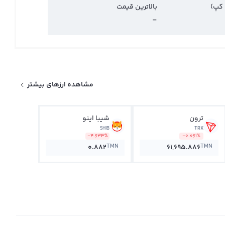
 کپ)
بالاترین قیمت
-
مشاهده ارزهای بیشتر
ترون
شیبا اینو
SHIB
TRX
-4.633%
-0.061%
TMN
TMN
0.882
61,695.886