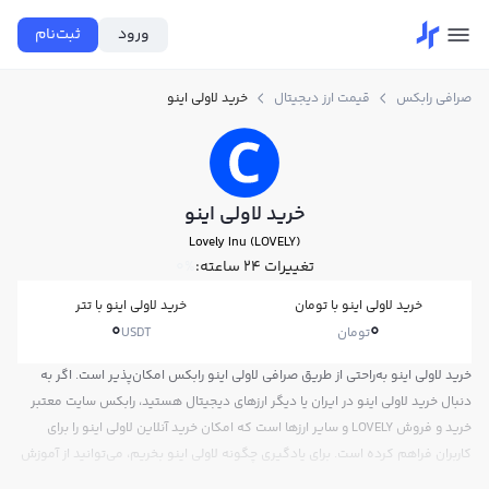
ورود
ثبت‌نام
صرافی رابکس
قیمت ارز دیجیتال
خرید لاولی اینو
خرید لاولی اینو
Lovely Inu (LOVELY)
تغییرات ۲۴ ساعته:
0%
خرید لاولی اینو با تومان
خرید لاولی اینو با تتر
0
0
تومان
USDT
خرید لاولی اینو به‌راحتی از طریق صرافی لاولی اینو رابکس امکان‌پذیر است. اگر به
دنبال خرید لاولی اینو در ایران یا دیگر ارزهای دیجیتال هستید، رابکس سایت معتبر
خرید و فروش LOVELY و سایر ارزها است که امکان خرید آنلاین لاولی اینو را برای
کاربران فراهم کرده است. برای یادگیری چگونه لاولی اینو بخریم، می‌توانید از آموزش
خرید لاولی اینو استفاده کنید و پس از ثبت‌نام و احراز هویت، به خرید و فروش لاولی