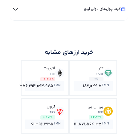
کیف پول‌های لاولی اینو
خرید ارزهای مشابه
تتر
اتریوم
ETH
USDT
-0.066%
0%
TMN
TMN
356,294,094.975
186,049.5
بی ان بی
ترون
TRX
BNB
0.671%
1.354%
TMN
TMN
61,396.335
111,871,564.35