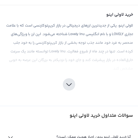
خرید لاولی اینو
لاولی اینو، یکی از جدیدترین ارزهای دیجیتالی در بازار کریپتوکارنسی است که با علامت
تجاری LOVELY و با نام انگلیسی Lovely Inu شناخته می‌شود. این ارز با ویژگی‌های
منحصر به فرد خود مانند جذب توجه بخشی از بازار کریپتوکارنسی را به خود جلب
کرده است. تنها در چند ماه از شروع فعالیت، Lovely Inu توانسته مانند یک سرعت
خارق‌العاده در بازار پیشرفت کند و جای خود را نزدیکتر به بزرگان این عرصه به خوبی
مشخص کند.
خرید لاولی اینو می‌تواند بخشی از استراتژی تنوع‌بخشی در سبد ارزهای دیجیتال شما
باشد. در صرافی ارز دیجیتال رابکس، شما می‌توانید با اطمینان خاطر Lovely Inu را
خریداری کنید. رابکس با ارائه قیمت‌های رقابتی و کارمزد پایین، تجربه خریدی مطلوب را
برای کاربران خود فراهم می‌کند. اما به دلیل جدایی Lovely Inu از بازار ارزهای دیجیتال
سوالات متداول خرید لاولی اینو
معمولی، سرمایه‌گذاری در این ارز نیازمند دقت و تحقیقات بیشتری است. در این
راستا، صرافی رابکس با ارائه ابزارهای تحلیلی و اطلاعات به روز بازار، تلاش می‌کند تا به
کاربران خود در تصمیم‌گیری‌های خرید لاولی اینو کمک کند. باید توجه داشت که بازار
آیا خرید لاولی اینو بدون احراز هویت ممکن است؟