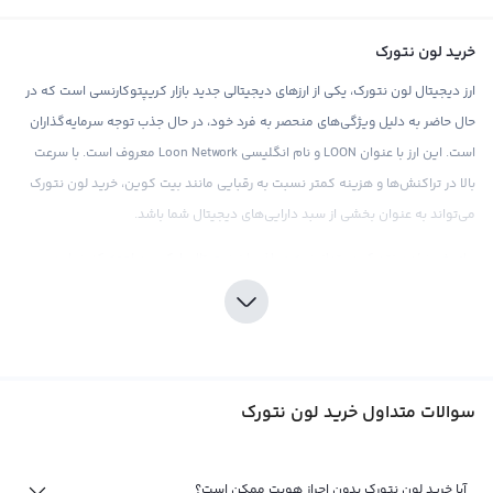
خرید لون نتورک
ارز دیجیتال لون نتورک، یکی از ارزهای دیجیتالی جدید بازار کریپتوکارنسی است که در
حال حاضر به دلیل ویژگی‌های منحصر به فرد خود، در حال جذب توجه سرمایه‌گذاران
است. این ارز با عنوان LOON و نام انگلیسی Loon Network معروف است. با سرعت
بالا در تراکنش‌ها و هزینه کمتر نسبت به رقبایی مانند بیت کوین، خرید لون نتورک
می‌تواند به عنوان بخشی از سبد دارایی‌های دیجیتال شما باشد.
برای خرید لون نتورک می‌توانید به صرافی ارز دیجیتال رابکس مراجعه کنید. این
صرافی با ارائه قیمت‌های رقابتی و کارمزد مناسب، امکان خرید لون نتورک را به
سادگی فراهم می‌کند. با این حال، توجه داشته باشید که همانند هر نوع
سرمایه‌گذاری دیگر در بازار ارزهای دیجیتال، حتما باید با نوسانات قیمتی و مخاطرات
مرتبط با سرمایه‌گذاری در این بازار آشنا باشید.
سوالات متداول خرید لون نتورک
فروش لون نتورک
اگر شما هم مثل بسیاری از سرمایه‌گذاران دیگر به دنبال تجارت و سوددهی در بازار
آیا خرید لون نتورک بدون احراز هویت ممکن است؟