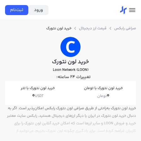
ورود
ثبت‌نام
صرافی رابکس
قیمت ارز دیجیتال
خرید لون نتورک
خرید لون نتورک
Loon Network (LOON)
تغییرات ۲۴ ساعته:
0%
خرید لون نتورک با تومان
خرید لون نتورک با تتر
0
0
تومان
USDT
خرید لون نتورک به‌راحتی از طریق صرافی لون نتورک رابکس امکان‌پذیر است. اگر به
دنبال خرید لون نتورک در ایران یا دیگر ارزهای دیجیتال هستید، رابکس سایت معتبر
خرید و فروش LOON و سایر ارزها است که امکان خرید آنلاین لون نتورک را برای
کاربران فراهم کرده است. برای یادگیری چگونه لون نتورک بخریم، می‌توانید از
آموزش خرید لون نتورک استفاده کنید و پس از ثبت‌نام و احراز هویت، به خرید و