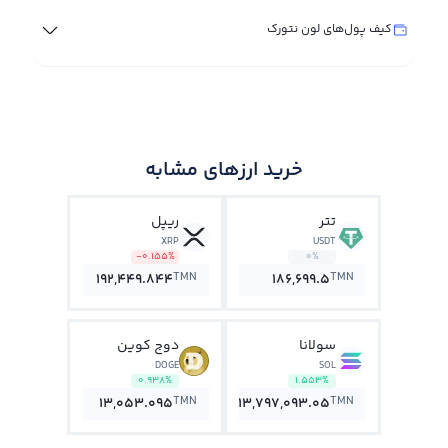
کیف پول‌های لون نتورک
خرید ارزهای مشابه
تتر
ریپل
XRP
USDT
-0.155%
0%
TMN
TMN
192,449.844
186,699.5
سولانا
دوج کوین
DOGE
SOL
0.938%
1.553%
TMN
TMN
13,053.095
13,797,093.05