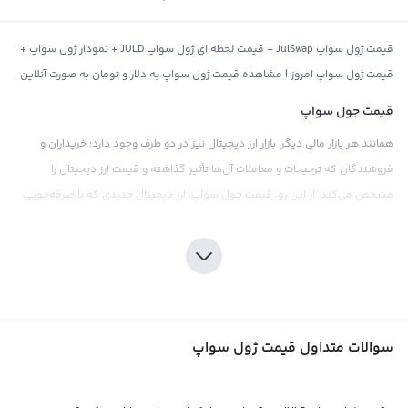
قیمت ژول سواپ JulSwap + قیمت لحظه ای ژول سواپ JULD + نمودار ژول سواپ +
قیمت ژول سواپ امروز | مشاهده قیمت ژول سواپ به دلار و تومان به صورت آنلاین
قیمت جول سواپ
همانند هر بازار مالی دیگر، بازار ارز دیجیتال نیز در دو طرف وجود دارد؛ خریداران و
فروشندگان که ترجیحات و معاملات آن‌ها تأثیر گذاشته و قیمت ارز دیجیتال را
مشخص می‌کند. از این رو، قیمت جول سواپ، ارز دیجیتال جدیدی که با صرفه‌جویی
در تراکنش‌ها و افزایش سرعت و هزینه‌ی آن‌ها ساخته شده است، براساس عرضه و
تقاضای موجود در بازار ارز دیجیتال تعیین می‌شود و تمامی اخبار و رویدادهای
اقتصادی، سیاسی، اجتماعی و فاندامنتال تأثیرات خود را در قیمت جول سواپ نشان
می‌دهند.
قیمت جول سواپ می‌تواند براساس ارزهای فیات مختلف مانند دلار و تومان یا سایر
سوالات متداول قیمت ژول سواپ
ارزهای دیجیتال مانند بیت کوین و اتریوم نیز نشان داده شود. در بازار بین‌المللی،
قیمت بیت کوین معمولا در مقابل دلار دیجیتال یا تتر که یک استیبل کوین و معادل