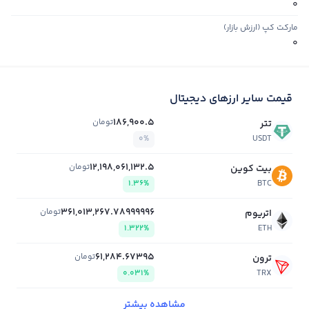
0
مارکت کپ (ارزش بازار)
0
قیمت سایر ارزهای دیجیتال
186,900.5
تومان
تتر
0%
USDT
12,198,061,132.5
تومان
بیت کوین
1.36%
BTC
361,013,267.78999996
تومان
اتریوم
1.322%
ETH
61,284.67395
تومان
ترون
0.031%
TRX
مشاهده بیشتر