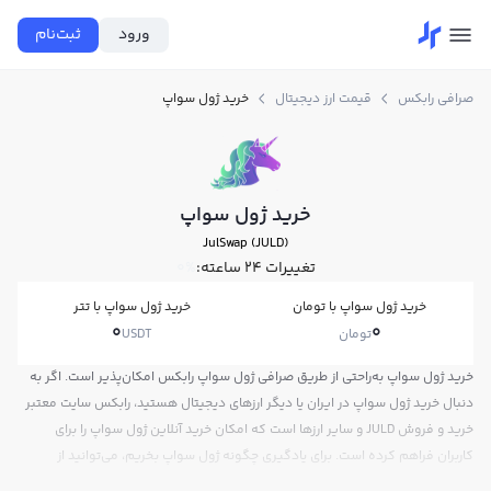
ورود
ثبت‌نام
صرافی رابکس
قیمت ارز دیجیتال
خرید ژول سواپ
خرید ژول سواپ
JulSwap (JULD)
تغییرات ۲۴ ساعته:
0%
خرید ژول سواپ با تومان
خرید ژول سواپ با تتر
0
0
تومان
USDT
خرید ژول سواپ به‌راحتی از طریق صرافی ژول سواپ رابکس امکان‌پذیر است. اگر به
دنبال خرید ژول سواپ در ایران یا دیگر ارزهای دیجیتال هستید، رابکس سایت معتبر
خرید و فروش JULD و سایر ارزها است که امکان خرید آنلاین ژول سواپ را برای
کاربران فراهم کرده است. برای یادگیری چگونه ژول سواپ بخریم، می‌توانید از
آموزش خرید ژول سواپ استفاده کنید و پس از ثبت‌نام و احراز هویت، به خرید و