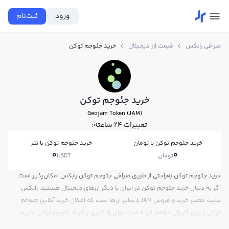
ورود
ثبت‌نام
صرافی رابکس
قیمت ارز دیجیتال
خرید جئوجم توکن
خرید جئوجم توکن
Geojam Token (JAM)
تغییرات ۲۴ ساعته:
0%
خرید جئوجم توکن با تومان
خرید جئوجم توکن با تتر
0
0
تومان
USDT
خرید جئوجم توکن به‌راحتی از طریق صرافی جئوجم توکن رابکس امکان‌پذیر است.
اگر به دنبال خرید جئوجم توکن در ایران یا دیگر ارزهای دیجیتال هستید، رابکس
سایت معتبر خرید و فروش JAM و سایر ارزها است که امکان خرید آنلاین جئوجم
توکن را برای کاربران فراهم کرده است. برای یادگیری چگونه جئوجم توکن بخریم،
می‌توانید از آموزش خرید جئوجم توکن استفاده کنید و پس از ثبت‌نام و احراز هویت،