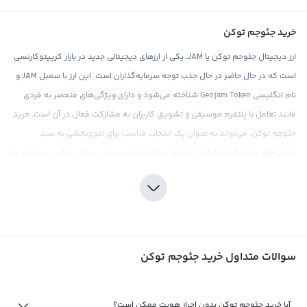
خرید جئوجم توکن
ارز دیجیتال جئوجم توکن یا JAM، یکی از ارزهای دیجیتالی جدید در بازار کریپتوکارنسی
است که در حال حاضر در حال جذب توجه سرمایه‌گذاران است. این ارز با سمبل JAM و
نام انگلیسی Geojam Token شناخته می‌شود و دارای ویژگی‌های منحصر به فردی
مانند تعامل با پلتفرم موسیقی و تشویق کاربران به مشارکت فعال در آن است. خرید
جئوجم توکن، می‌تواند به عنوان یک انتخاب مناسب برای تنوع‌بخشی به سبد
دارایی‌های دیجیتال شما باشد. به طور مشابه با خرید ریپل، صرافی رابکس می‌تواند به
شما در خرید این ارز دیجیتال کمک کند.
با توجه به نوسانات شدیدی که در بازار کریپتوکارنسی وجود دارد، خرید هرگونه ارز
دیجیتال نیازمند دقت و توجه به جزئیات است. صرافی رابکس با ارائه قیمت‌های رقابتی
و کارمزد پایین، تجربه خریدی مطلوب را برای کاربران خود فراهم می‌کند. همچنین، این
سوالات متداول خرید جئوجم توکن
صرافی با ابزارهای تحلیلی و اطلاعات به‌روز بازار، به شما در تحقیقات و تصمیم‌گیری‌های
مربوط به خرید جئوجم توکن کمک خواهد کرد. در نهایت، باید توجه داشت که هر
سرمایه‌گذاری نیاز به تحقیقات کامل و درک عمیق از بازار دارد و دقت در انتخاب صرافی
آیا خرید جئوجم توکن بدون احراز هویت ممکن است؟