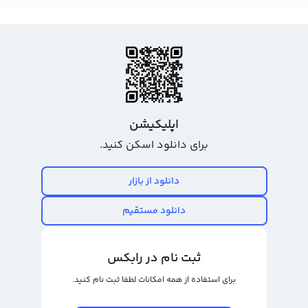
دارای جئوجم توکن است، می‌توانید با مراجعه به قسمت واریز ارز دیجیتال، جئوجم
توکن را به حساب کاربری خود در رابکس منتقل کنید و سپس با استفاده از روش‌های
سریع و معتبر در رابکس، آن را به صورت تومان یا دلار به حساب خود تبدیل کنید و در
نهایت از طریق صرافی‌های معتبر به فروش آن بپردازید. رابکس با استفاده از
تکنولوژی هوش‌مصنوعی و شبکه‌های باتو نقدی، ارائه دهنده بهترین خدمات برای
تبدیل و فروش ارزهای دیجیتال در ایران می‌باشد.
اپلیکیشن
خرید و فروش جئوجم توکن
برای دانلود اسکن کنید.
خرید و فروش جئوجم توکن یا به طور کوتاه JAM، از جدیدترین ارزهای دیجیتالی است
دانلود از بازار
که به تازگی وارد بازار معاملات ارزهای دیجیتال شده است. این ارز دیجیتال با نام
انگلیسی Geojam Token که مخفف آن JAM است، برای معامله‌گران و سرمایه‌گذاران
دانلود مستقیم
فرصتی بسیار مناسب بوده و توجه آن‌ها را به خود جلب کرده است. ارزش بازار جئوجم
توکن که در حال حاضر در حدود ۲ میلیون دلار است، قابلیت رشد و توسعه بیشتر را در
ثبت نام در رابکس
آینده نزدیک دارد.
برای استفاده از همه امکانات لطفا ثبت نام کنید.
برای خرید و فروش جئوجم توکن باید به زمان و قیمت مناسب توجه کرد. با توجه به