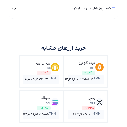
کیف پول‌های جئوجم توکن
خرید ارزهای مشابه
بیت کوین
بی ان بی
BNB
BTC
-0.101%
0.83%
TMN
TMN
110,868,572.36
12,161,462,358.5
ریپل
سولانا
SOL
XRP
1.214%
-0.994%
TMN
TMN
13,881,017.605
193,765.612