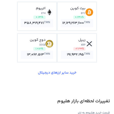
بیت کوین
اتریوم
ETH
BTC
0.131%
0.238%
TMN
TMN
358,319,471
12,129,263,600
ریپل
دوج کوین
DOGE
XRP
1.089%
-2.299%
TMN
TMN
13,062.513
191,932.195
خرید سایر ارزهای دیجیتال
تغییرات لحظه‌ای بازار هلیوم
قیمت خرید هلیوم به تتر