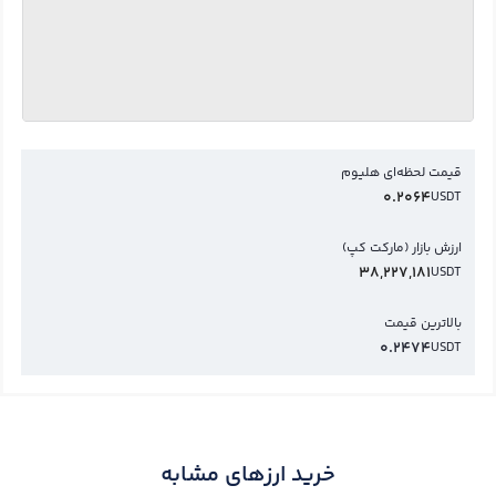
قیمت لحظه‌ای هلیوم
0.2064
USDT
ارزش بازار (مارکت کپ)
38,227,181
USDT
بالاترین قیمت
0.2474
USDT
خرید ارزهای مشابه