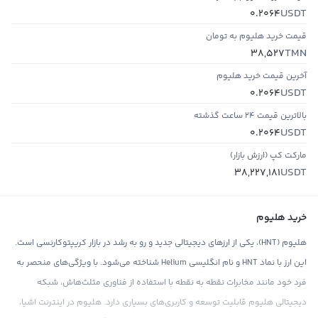
USDT
0.2064
قیمت خرید هلیوم به تومان
TMN
38,527
آخرین قیمت خرید هلیوم
USDT
0.2064
بالاترین قیمت ۲۴ ساعت گذشته
USDT
0.2064
مارکت کپ (ارزش بازار)
USDT
38,227,181
خرید هلیوم
هلیوم (HNT)، یکی از ارزهای دیجیتالی جدید و رو به رشد در بازار کریپتوکارنسی است.
این ارز با نماد HNT و نام انگلیسی Helium شناخته می‌شود. با ویژگی‌های منحصر به
فرد خود مانند مخابرات نقطه به نقطه با استفاده از فناوری مثلث‌هاش، شبکه
دیجیتالی هلیوم قابلیت توسعه و کاربری‌های بسیاری دارد. هلیوم در اینترنت اشیا،