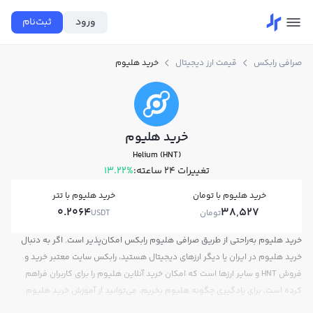
ورود
ثبت‌نام
صرافی رابکس
قیمت ارز دیجیتال
خرید هلیوم
خرید هلیوم
Helium (HNT)
تغییرات ۲۴ ساعته:
13.22%
خرید هلیوم با تومان
خرید هلیوم با تتر
0.2064
38,527
تومان
USDT
خرید هلیوم به‌راحتی از طریق صرافی هلیوم رابکس امکان‌پذیر است. اگر به دنبال
خرید هلیوم در ایران یا دیگر ارزهای دیجیتال هستید، رابکس سایت معتبر خرید و
فروش HNT و سایر ارزها است که امکان خرید آنلاین هلیوم را برای کاربران فراهم
کرده است. برای یادگیری چگونه هلیوم بخریم، می‌توانید از آموزش خرید هلیوم
استفاده کنید و پس از ثبت‌نام و احراز هویت، به خرید و فروش هلیوم HNT بپردازید.