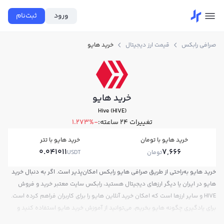
ورود
ثبت‌نام
صرافی رابکس
قیمت ارز دیجیتال
خرید هایو
خرید هایو
Hive (HIVE)
تغییرات ۲۴ ساعته:
-1.273%
خرید هایو با تومان
خرید هایو با تتر
0.041011
7,666
تومان
USDT
خرید هایو به‌راحتی از طریق صرافی هایو رابکس امکان‌پذیر است. اگر به دنبال خرید
هایو در ایران یا دیگر ارزهای دیجیتال هستید، رابکس سایت معتبر خرید و فروش
HIVE و سایر ارزها است که امکان خرید آنلاین هایو را برای کاربران فراهم کرده است.
برای یادگیری چگونه هایو بخریم، می‌توانید از آموزش خرید هایو استفاده کنید و
پس از ثبت‌نام و احراز هویت، به خرید و فروش هایو HIVE بپردازید. در بازار رابکس،