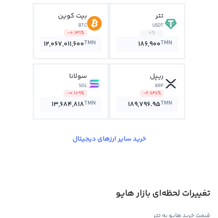
تتر
بیت کوین
BTC
USDT
-0.131%
0%
TMN
TMN
12,067,011,600
186,900
ریپل
سولانا
SOL
XRP
-0.109%
-2.646%
TMN
TMN
13,684,818
189,796.95
خرید سایر ارزهای دیجیتال
تغییرات لحظه‌ای بازار هایو
قیمت خرید هایو به تتر