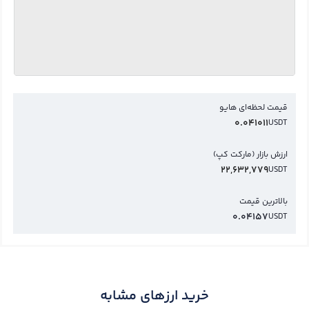
قیمت لحظه‌ای هایو
0.041011
USDT
ارزش بازار (مارکت کپ)
22,632,779
USDT
بالاترین قیمت
0.04157
USDT
خرید ارزهای مشابه