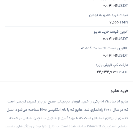
USDT
0.041011
قیمت خرید هایو به تومان
TMN
7,666
آخرین قیمت خرید هایو
USDT
0.041011
بالاترین قیمت ۲۴ ساعت گذشته
USDT
0.041011
مارکت کپ (ارزش بازار)
USDT
22,632,779
خرید هایو
هایو (با نماد HIVE) یکی از آخرین ارزهای دیجیتالی مطرح در بازار کریپتوکارنسی است
که در سال ۲۰۲۰ راه‌اندازی شد. هایو که با نام انگلیسی Hive شناخته می‌شود، نسل
جدیدی از ارزهای دیجیتال است که با بهره‌گیری از فناوری بلاکچین، مبتنی بر شبکه
اجتماعی استیمیت (SteemIt) ساخته شده است. به دلیل دارا بودن ویژگی‌های منحصر