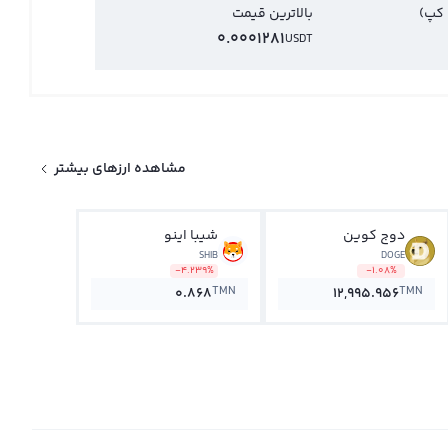
 کپ)
بالاترین قیمت
0.0001281
USDT
مشاهده ارزهای بیشتر
دوج کوین
شیبا اینو
SHIB
DOGE
-4.239%
-1.08%
TMN
TMN
0.868
12,995.956