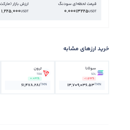
قیمت لحظه‌ای سودنگ
ارزش بازار (مارکت
1,225,000
0.00013225
USDT
USDT
خرید ارزهای مشابه
سولانا
ترون
TRX
SOL
0.031%
-1.592%
TMN
TMN
61,478.281
13,709,036.53