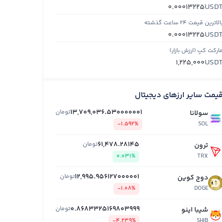
USD
0.00013225
الاترین قیمت ۲۴ ساعت گذشته
USD
0.00013225
ارکت کپ (ارزش بازار)
USD
1,225,000
یمت سایر ارزهای دیجیتال
13,709,036.530000001
تومان
سولانا
-1.592%
SOL
61,478.28145
تومان
ترون
0.031%
TRX
12,995.956127000001
تومان
دوج کوین
-1.08%
DOGE
0.8683325169803999
تومان
شیبا اینو
-4.239%
SHIB