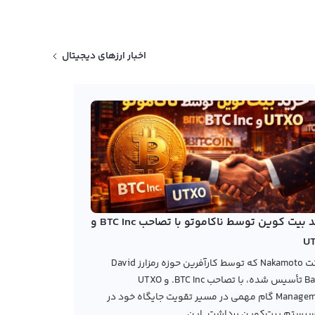
اخبار ارزهای دیجیتال
خرید بیت کوین توسط ناکاموتو با تصاحب BTC Inc و
U
شرکت Nakamoto که توسط کارآفرین حوزه رمزارز David
Bailey تأسیس شده، با تصاحب BTC Inc. و UTXO
Management گام مهمی در مسیر تقویت جایگاه خود در
یستم بیت‌کوین برداشت. این...