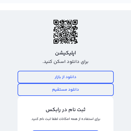
کنید و از طریق حساب بانکی خود به یکی از پلتفرم‌های تبدیل سریع یا معامله
حرفه‌ای منتقل کنید. توجه داشته باشید که در هر فعالیت مالی دیجیتال نیاز به
امنیت و حفاظت دارید، بنابراین حتماً توصیه می‌شود هگز خود را در کیف پول رابکس
نگهداری کنید تا در صورت نیاز به استفاده از آن، بتوانید با اطمینان از امنیت و حفاظت
از ارزهایتان فعالیت‌هایتان را انجام دهید.
خرید و فروش هگز
اپلیکیشن
هگز یا HEX، ارز دیجیتال جدیدی است که در بازار ارزهای دیجیتال جای خود را گرفته
برای دانلود اسکن کنید.
است. این ارز با نماد HEX شناخته می‌شود و نام انگلیسی آن نیز HEX است. خرید و
فروش هگز در حال حاضر برای معامله‌گران و سرمایه‌گذاران ارزهای دیجیتال یک گزینه
دانلود از بازار
بسیار جذاب و سودآور است.
دانلود مستقیم
هگز در سال 2020 به بازار عرضه شده است و در طول این مدت توانسته است جای
خود را در بازار ارزهای دیجیتال پیدا کند. با توجه به حجم معاملات بالا و روند رشد قابل
ثبت نام در رابکس
توجه هگز، در خرید و فروش آن می‌توانید سود بالایی بدست آورید. اما برای رسیدن
برای استفاده از همه امکانات لطفا ثبت نام کنید.
به سود بالا در خرید و فروش هگز، توجه به زمان ورود و خروج از معامله بسیار مهم
است.