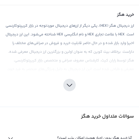
خرید هگز
ارز دیجیتال هگز (HEX)، یکی دیگر از ارزهای دیجیتال موردتوجه در بازار کریپتوکارنسی
است. HEX با علامت تجاری HEX و نام انگلیسی HEX شناخته می‌شود. این ارز دیجیتال
اخیرا وارد بازار شده و در حال حاضر قابلیت خرید و فروش در صرافی‌های مختلف را
داراست. برخلاف بیت کوین که به عنوان اولین و بزرگترین ارز دیجیتال معرفی شده،
هگز توسط رایان کیث، کارشناس معروف صرافی و متخصص بازار کریپتوکارنسی،
معرفی و طراحی شده است. این ارز دیجیتال به دلیل ویژگی‌های منحصر به فرد خود،
به سرعت مورد توجه و استقبال سرمایه‌گذاران قرار گرفته و از آن ها سرمایه‌گذاری
بالایی جذب کرده است.
هگز برای سرمایه‌گذاران نوین به عنوان بخشی از استراتژی تنوع‌بخشی در سبد
دارایی‌های دیجیتال، موردتوجه قرار گرفته و زمینه مناسبی برای سرمایه‌گذاری در بازار
سوالات متداول خرید هگز
کریپتوکارنسی فراهم می‌کند. اما مانند هر نوع سرمایه‌گذاری دیگری در بازار ارزهای
دیجیتال، سرمایه‌گذاری در هگز نیز نیازمند دقت و تحقیق کافی است. صرافی‌های
دیجیتال معتبر و قابل اعتمادی مانند رابکس، با ارائه قیمت‌های رقابتی و کارمزد پایین،
آیا خرید هگز بدون احراز هویت امکان پذیر است؟