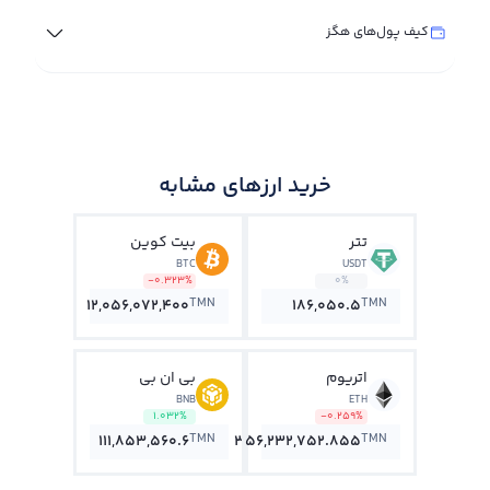
کیف پول‌های هگز
خرید ارزهای مشابه
تتر
بیت کوین
BTC
USDT
-0.323%
0%
TMN
TMN
12,056,072,400
186,050.5
اتریوم
بی ان بی
BNB
ETH
1.032%
-0.259%
TMN
TMN
111,853,560.6
356,232,752.855