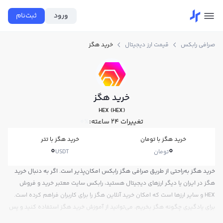
ورود
ثبت‌نام
صرافی رابکس
قیمت ارز دیجیتال
خرید هگز
خرید هگز
HEX (HEX)
تغییرات ۲۴ ساعته:
0%
خرید هگز با تومان
خرید هگز با تتر
0
0
تومان
USDT
خرید هگز به‌راحتی از طریق صرافی هگز رابکس امکان‌پذیر است. اگر به دنبال خرید
هگز در ایران یا دیگر ارزهای دیجیتال هستید، رابکس سایت معتبر خرید و فروش
HEX و سایر ارزها است که امکان خرید آنلاین هگز را برای کاربران فراهم کرده است.
برای یادگیری چگونه هگز بخریم، می‌توانید از آموزش خرید هگز استفاده کنید و پس
از ثبت‌نام و احراز هویت، به خرید و فروش هگز HEX بپردازید. در بازار رابکس، قیمت