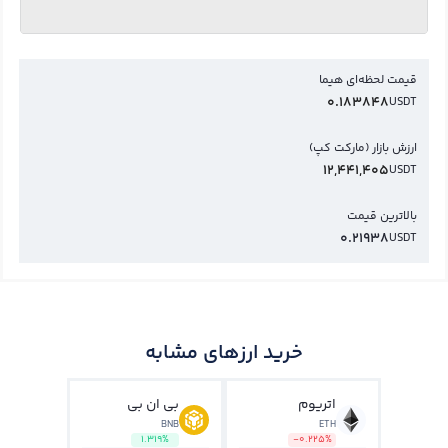
قیمت لحظه‌ای هیما
0.183848
USDT
ارزش بازار (مارکت کپ)
12,441,405
USDT
بالاترین قیمت
0.21938
USDT
خرید ارزهای مشابه
اتریوم
بی ان بی
BNB
ETH
1.319%
-0.225%