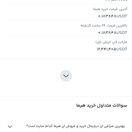
34,180
آخرین قیمت خرید هیما
USDT
0.183848
بالاترین قیمت ۲۴ ساعت گذشته
USDT
0.183848
مارکت کپ (ارزش بازار)
USDT
12,441,405
سوالات متداول خرید هیما
بهترین صرافی ارز دیجیتال خرید و فروش ارز هیما کدام سایت است؟