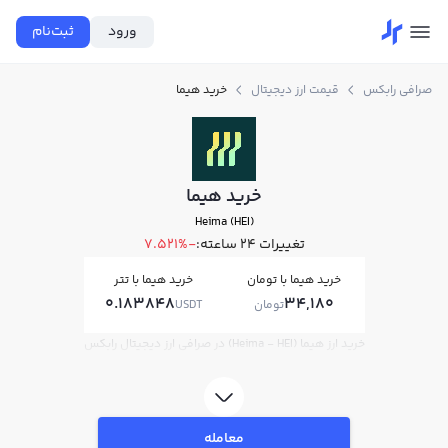
ورود
ثبت‌نام
صرافی رابکس
قیمت ارز دیجیتال
خرید هیما
خرید هیما
Heima (HEI)
تغییرات ۲۴ ساعته:
-7.521%
خرید هیما با تومان
خرید هیما با تتر
0.183848
34,180
تومان
USDT
خرید ارز هیما (Heima - HEI) در صرافی ارز دیجیتال رابکس
معامله