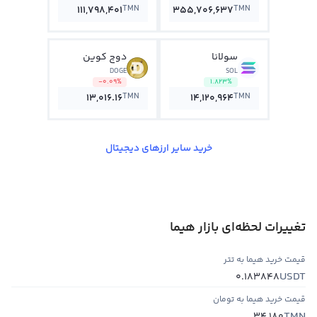
TMN
TMN
111,798,401
355,706,637
سولانا
دوج کوین
DOGE
SOL
-0.09%
1.823%
TMN
TMN
13,016.16
14,120,964
خرید سایر ارزهای دیجیتال
تغییرات لحظه‌ای بازار هیما
قیمت خرید هیما به تتر
USDT
0.183848
قیمت خرید هیما به تومان
TMN