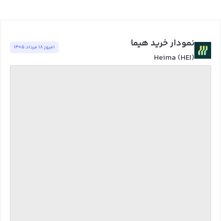
نمودار خرید هیما
امروز ١٨ مرداد ١٤٠٥
Heima (HEI)