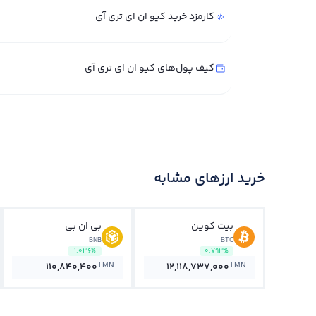
کارمزد خرید کیو ان ای تری آی
کیف پول‌های کیو ان ای تری آی
خرید ارزهای مشابه
بیت کوین
بی ان بی
BNB
BTC
1.036%
0.793%
TMN
TMN
110,840,400
12,118,737,000