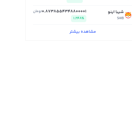
0.8738554348800001
تومان
شیبا اینو
1.248%
SHIB
مشاهده بیشتر