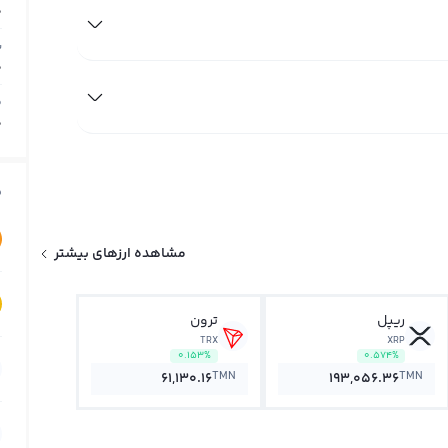
0
ب
0
م
0
ق
مشاهده ارزهای بیشتر
ریپل
ترون
TRX
XRP
0.153%
0.574%
TMN
TMN
61,130.16
193,056.36