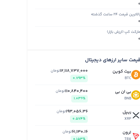
الاترین قیمت ۲۴ ساعت گذشته
ارکت کپ (ارزش بازار)
یمت سایر ارزهای دیجیتال
12,118,737,000
تومان
بیت کوین
0.793%
BTC
110,840,400
تومان
بی ان بی
1.036%
BNB
193,056.36
تومان
ریپل
0.574%
XRP
61,130.16
تومان
ترون
0.153%
TRX