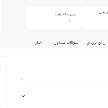
 با تتر
تغییرات ۲۴ ساعته
0%
ان ای تری آی
سوالات متداول
اخبار
ت
ق
0
ق
N
آ