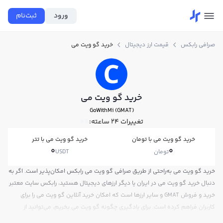
ورود
ثبت‌نام
صرافی رابکس
قیمت ارز دیجیتال
خرید گو ویت می
خرید گو ویت می
GoWithMi (GMAT)
تغییرات ۲۴ ساعته:
0%
خرید گو ویت می با تومان
خرید گو ویت می با تتر
0
0
تومان
USDT
خرید گو ویت می به‌راحتی از طریق صرافی گو ویت می رابکس امکان‌پذیر است. اگر به
دنبال خرید گو ویت می در ایران یا دیگر ارزهای دیجیتال هستید، رابکس سایت معتبر
خرید و فروش GMAT و سایر ارزها است که امکان خرید آنلاین گو ویت می را برای
کاربران فراهم کرده است. برای یادگیری چگونه گو ویت می بخریم، می‌توانید از
آموزش خرید گو ویت می استفاده کنید و پس از ثبت‌نام و احراز هویت، به خرید و