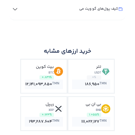
کیف پول‌های گو ویت می
خرید ارزهای مشابه
تتر
بیت کوین
BTC
USDT
0.849%
0%
TMN
TMN
12,141,093,850
186,950
بی ان بی
ریپل
XRP
BNB
0.623%
1.055%
TMN
TMN
193,287.604
111,022,127