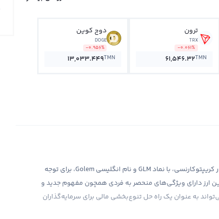
ترون
دوج کوین
DOGE
TRX
-0.956%
-0.061%
TMN
TMN
13,033.449
61,546.32
ارز دیجیتال گولم، یکی از ارزهای دیجیتالی جدید و نوپا در بازار کریپتوکارنسی، با نماد GLM و نام انگلیسی Golem، برای توجه
. این ارز دارای ویژگی‌های منحصر به فردی همچون مفهوم جدید و
تواند به عنوان یک راه حل تنوع‌بخشی مالی برای سرمایه‌گذاران