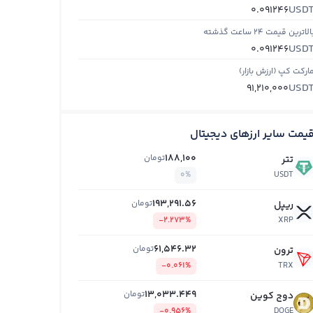
USD
0.091246
الاترین قیمت ۲۴ ساعت گذشته
USD
0.091246
ارکت کپ (ارزش بازار)
USD
91,210,000
یمت سایر ارزهای دیجیتال
188,100
تومان
تتر
0%
USDT
193,291.56
تومان
ریپل
-2.273%
XRP
61,546.32
تومان
ترون
-0.061%
TRX
13,033.449
تومان
دوج کوین
-0.956%
DOGE