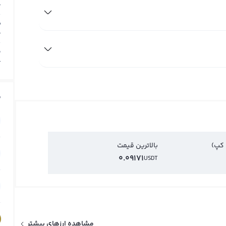
T
ب
T
م
T
ق
 کپ)
بالاترین قیمت
0.09171
USDT
مشاهده ارزهای بیشتر