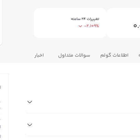
تغییرات ۲۴ ساعته
0
-2.109%
اطلاعات گولم
سوالات متداول
اخبار
ت
ق
T
ق
N
آ