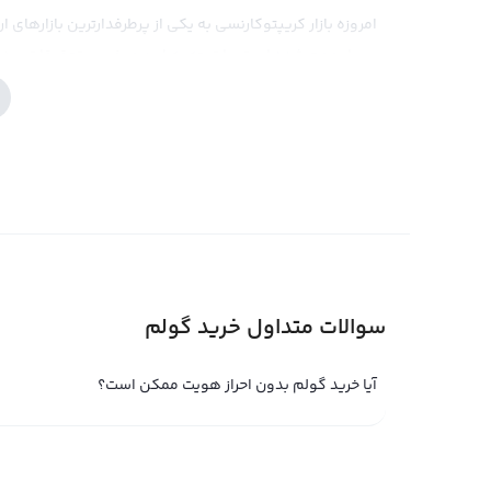
امروزه بازار کریپتوکارنسی به یکی از پرطرفدارترین بازارهای 
بسیار مهم شده است. با توجه به این موضوع، تحقیقات و دقت
است. صرافی رابکس با ارائه سرویس خوب و قیمت‌های مناسب 
سرمایه‌گذاران تبدیل شود. همچنین تحلیل دقیق بازار و ارائه ا
کمک خواهد کرد. در نظر داشته باشید که همچنان بحث‌ها و 
مشکلات قانونی آن، بیشتر جذابیت و ریسک در سرمایه‌گذاری د
فروش گولم
در دنیای ارزهای دیجیتال، ارزهای جدیدی به طور مداوم معرفی
سوالات متداول خرید گولم
انگلیسی آن Golem معروف است. با توجه به این 
فروش این ارز دشوار باشد. اما با مراجعه به پلتفرم صرافی ا
آیا خرید گولم بدون احراز هویت ممکن است؟
برای فروش گولم بهتر است قبل از هرگونه تصمیم‌گیری، نمود
شرایط را بهتر درک کنید. سپس با مراجعه به صفحه فروش ارز 
قیمت، می‌توانید این ارز را به قیمت مناسب و بهترین قیمت 
خود، به سادگی از مبلغ فروش گولم خود استفاده کنید.