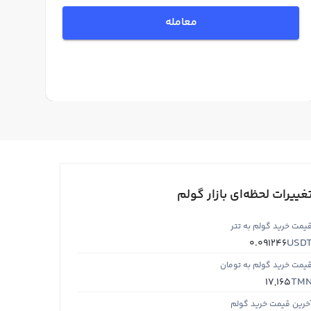
معامله
غییرات لحظه‌ای بازار گولم
یمت خرید گولم به تتر
USD
0.091246
یمت خرید گولم به تومان
TM
17,165
خرین قیمت خرید گولم