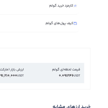
کارمزد خرید گولم
کیف پول‌های گولم
قیمت لحظه‌ای گولم
ارزش بازار (مارکت
91,210,000
0.091246
USDT
USDT
خرید ارزهای مشابه