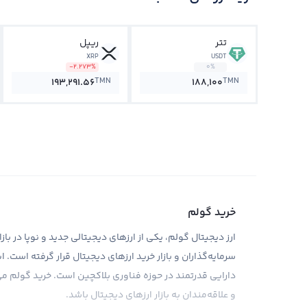
تتر
ریپل
XRP
USDT
-2.273%
0%
TMN
TMN
193,291.56
188,100
خرید گولم
سرمایه‌گذاران و بازار خرید ارزهای دیجیتال قرار گرفته است
دارایی قدرتمند در حوزه فناوری بلاکچین است. خرید گولم می‌
و علاقه‌مندان به بازار ارزهای دیجیتال باشد.