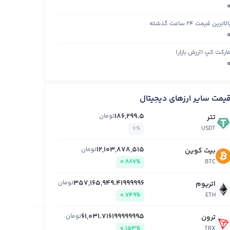
الاترین قیمت ۲۴ ساعت گذشته
ارکت کپ (ارزش بازار)
یمت سایر ارزهای دیجیتال
186,299.5
تومان
تتر
0%
USDT
12,103,878,515
تومان
بیت کوین
0.887%
BTC
357,165,949.41999996
تومان
اتریوم
0.749%
ETH
61,031.716199999995
تومان
ترون
0.153%
TRX