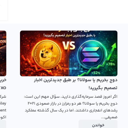
 با قیمت لحظه ای فیوژن، این رمز ارز را به سراسر جهان انتقال
ی مختلف مشاهده کنید و با استفاده از ابزارهای تحلیل، به نمودار
فیوژن پرداخته و از اطلاعات آن استفاده کنید. در نمودار فیوژن، اطلاعات قیمت FSN با استفاده از شاخص‌های مختلف ترسیم
لیل استفاده کنند.
کنند و کاربران می‌توانند با مراجعه به وبسایت‌های صرافی، قیمت
دید در حوزه ارزهای دیجیتال، فیوژن به عنوان یک رمز ارز پیشرو در حال
ال با در نظر گرفتن تحلیل‌های مختلف، می‌تواند به کاربران کمک
دوج بخریم یا سولانا؟ بر طبق جدیدترین اخبار
تصمیم بگیرید!
TXO
خرید فیوژن
بروید.
اگر امروز قصد سرمایه‌گذاری دارید، سؤال مهم این است:
دوج بخریم یا سولانا؟ هر دو رمزارز در بازار صعودی ۲۰۲۱
رشدهای انفجاری داشتند، اما در یک سال گذشته عملکرد
ضعیفی...
اکوس
خواندن