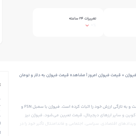
تغییرات ۲۴ ساعته
0%
Fu + قیمت لحظه ای فیوژن FSN + نمودار فیوژن + قیمت فیوژن امروز | مشاهده قیمت فیوژن به دلار و تومان
ت
ق
0
فیوژن به عنوان یک ارز دیجیتال جدید وارد بازار مالی شده است و به تازگی ارزش خود را اثبات کرده است. فیوژن با سمبل FSN و
 که در بیت کوین و سایر ارزهای دیجیتال، قیمت تعیین می‌شود، فیوژن نیز
ق
N
 رویدادهای اقتصادی، سیاسی، اجتماعی و فاندامنتال تأثیر خود را در
آ