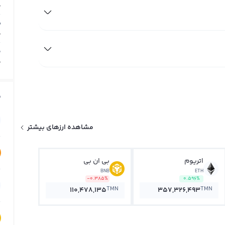
0
ب
0
م
0
ق
مشاهده ارزهای بیشتر
اتریوم
بی ان بی
BNB
ETH
-0.385%
0.596%
TMN
TMN
110,478,135
357,326,493