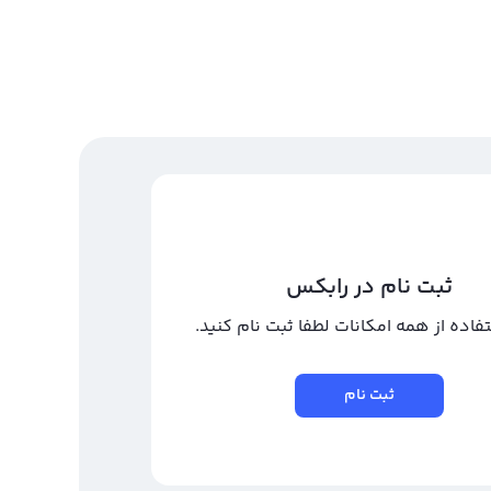
خرید بیت کوین توسط ناکاموتو با تصاحب BTC Inc و
U
شرکت Nakamoto که توسط کارآفرین حوزه رمزارز David
Bailey تأسیس شده، با تصاحب BTC Inc. و UTXO
Management گام مهمی در مسیر تقویت جایگاه خود در
یستم بیت‌کوین برداشت. این...
خواندن