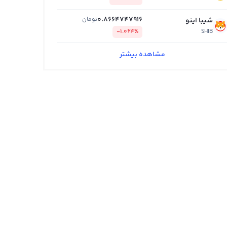
0.8664747916
تومان
شیبا اینو
-1.064%
SHIB
مشاهده بیشتر