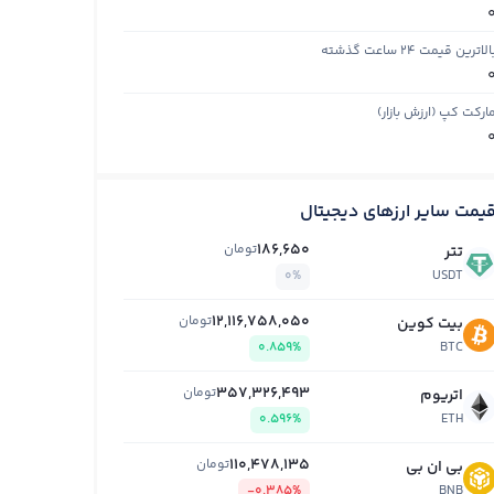
الاترین قیمت ۲۴ ساعت گذشته
ارکت کپ (ارزش بازار)
یمت سایر ارزهای دیجیتال
186,650
تومان
تتر
0%
USDT
12,116,758,050
تومان
بیت کوین
0.859%
BTC
357,326,493
تومان
اتریوم
0.596%
ETH
110,478,135
تومان
بی ان بی
-0.385%
BNB