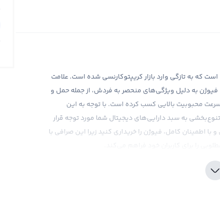
ی دیجیتالی جدیدی است که به تازگی وارد بازار کریپتوکارنسی شده است. علامت
ان انگلیسی Fusion نامیده می‌شود. فیوژن به دلیل ویژگی‌های منحصر به فردش، از جمله حمل و
سرعت محبوبیت بالایی کسب کرده است. با توجه به این
تنوع‌بخشی به سبد دارایی‌های دیجیتال شما مورد توجه قرار
و با اطمینان کامل، فیوژن را خریداری کنید زیرا این صرافی با
طلوبی را برای کاربران خود فراهم می‌کند.
رای سرمایه‌گذاری در فیوژن نیازمند تحقیقات و توجه به جزئیات
توکارنسی، تحقیقات کامل و درک عمیق از بازار قبل از خرید
ارهای تحلیلی و اطلاعات به روز بازار را ارائه می‌دهد تا به
ژن هیچ اطلاعات قانونی مشخصی وجود ندارد، اما بهتر است که