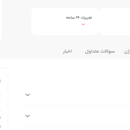
تغییرات ۲۴ ساعته
0%
ژن
سوالات متداول
اخبار
ت
ق
0
ق
N
آ