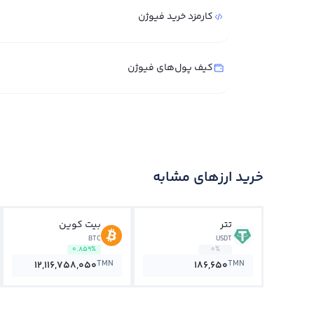
کارمزد خرید فیوژن
کیف پول‌های فیوژن
خرید ارزهای مشابه
تتر
بیت کوین
BTC
USDT
0.859%
0%
TMN
TMN
12,116,758,050
186,650