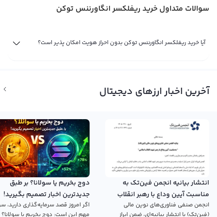
سوالات متداول خرید ریفلکسر انگاورننس توکن
آیا خرید ریفلکسر انگاورننس توکن بدون احراز هویت امکان پذیر است؟
آخرین اخبار ارزهای دیجیتال
انتشار بیانیه انجمن فین‌تک به
دوج بخریم یا سولانا؟ بر طبق
مناسبت آیین وداع با رهبر انقلاب
جدیدترین اخبار تصمیم بگیرید!
انجمن صنفی فناوری‌های نوین مالی
اگر امروز قصد سرمایه‌گذاری دارید، سؤ
اسلامی
(فین‌تک) با انتشار بیانیه‌ای، ضمن ابراز
مهم این است: دوج بخریم یا سولانا؟ 