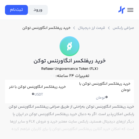
ورود
ثبت‌نام
صرافی رابکس
قیمت ارز دیجیتال
خرید ریفلکسر انگاورننس توکن
خرید ریفلکسر انگاورننس توکن
Reflexer Ungovernance Token (FLX)
تغییرات ۲۴ ساعته:
0%
خرید ریفلکسر انگاورننس توکن با
خرید ریفلکسر انگاورننس توکن با تتر
تومان
0
USDT
0
تومان
خرید ریفلکسر انگاورننس توکن به‌راحتی از طریق صرافی ریفلکسر انگاورننس توکن
رابکس امکان‌پذیر است. اگر به دنبال خرید ریفلکسر انگاورننس توکن در ایران یا
دیگر ارزهای دیجیتال هستید، رابکس سایت معتبر خرید و فروش FLX و سایر ارزها
است که امکان خرید آنلاین ریفلکسر انگاورننس توکن را برای کاربران فراهم کرده
است. برای یادگیری چگونه ریفلکسر انگاورننس توکن بخریم، می‌توانید از آموزش