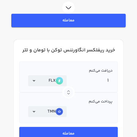
خرید ریفلکسر انگاورننس توکن استفاده کنید و پس از ثبت‌نام و احراز هویت، به
خرید و فروش ریفلکسر انگاورننس توکن FLX بپردازید. در بازار رابکس، قیمت
لحظه‌ای، نمودار و امکانات فروش ریفلکسر انگاورننس توکن نیز در دسترس شما قرار
معامله
دارد تا بتوانید تصمیمات بهتری در معاملات خود بگیرید.
خرید ریفلکسر انگاورننس توکن با تومان و تتر
دریافت می‌کنم
FLX
پرداخت می‌کنم
TMN
معامله