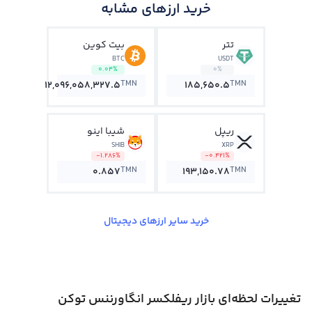
خرید ارزهای مشابه
تتر
بیت کوین
BTC
USDT
0.04%
0%
TMN
TMN
12,096,058,327.5
185,650.5
ریپل
شیبا اینو
SHIB
XRP
-1.286%
-0.421%
TMN
TMN
0.857
193,150.78
خرید سایر ارزهای دیجیتال
تغییرات لحظه‌ای بازار ریفلکسر انگاورننس توکن