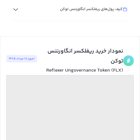
کیف پول‌های ریفلکسر انگاورننس توکن
نمودار خرید ریفلکسر انگاورننس
امروز ١٨ مرداد ١٤٠٥
توکن
Reflexer Ungovernance Token (FLX)