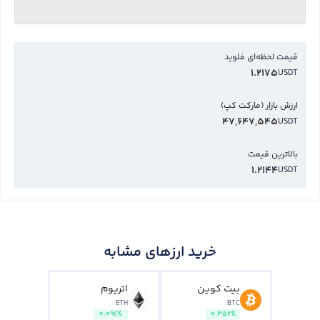
قیمت لحظه‌ای فلوید
1.2175
USDT
ارزش بازار (مارکت کپ)
47,647,545
USDT
بالاترین قیمت
1.2144
USDT
خرید ارزهای مشابه
بیت کوین
اتریوم
ETH
BTC
0.096%
0.352%