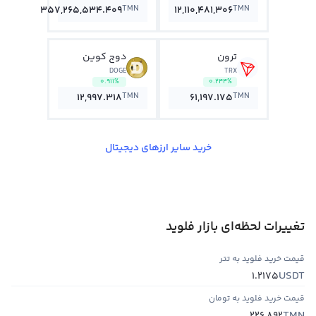
TMN
TMN
357,265,534.409
12,110,481,306
ترون
دوج کوین
DOGE
TRX
0.911%
0.244%
TMN
TMN
12,997.318
61,197.175
خرید سایر ارزهای دیجیتال
تغییرات لحظه‌ای بازار فلوید
قیمت خرید فلوید به تتر
USDT
1.2175
قیمت خرید فلوید به تومان
TMN