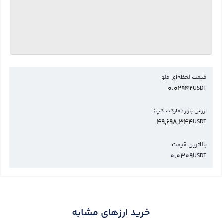
قیمت لحظه‌ای فلو
0.02942
USDT
ارزش بازار (مارکت کپ)
49,698,344
USDT
بالاترین قیمت
0.0309
USDT
خرید ارزهای مشابه