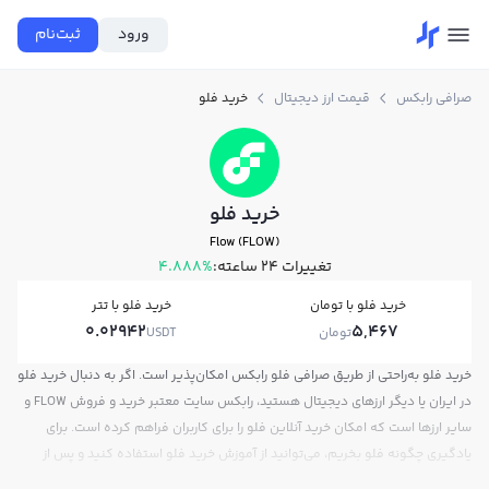
ورود
ثبت‌نام
صرافی رابکس
قیمت ارز دیجیتال
خرید فلو
خرید فلو
Flow (FLOW)
تغییرات ۲۴ ساعته:
4.888%
خرید فلو با تومان
خرید فلو با تتر
0.02942
5,467
تومان
USDT
خرید فلو به‌راحتی از طریق صرافی فلو رابکس امکان‌پذیر است. اگر به دنبال خرید فلو
در ایران یا دیگر ارزهای دیجیتال هستید، رابکس سایت معتبر خرید و فروش FLOW و
سایر ارزها است که امکان خرید آنلاین فلو را برای کاربران فراهم کرده است. برای
یادگیری چگونه فلو بخریم، می‌توانید از آموزش خرید فلو استفاده کنید و پس از
ثبت‌نام و احراز هویت، به خرید و فروش فلو FLOW بپردازید. در بازار رابکس، قیمت