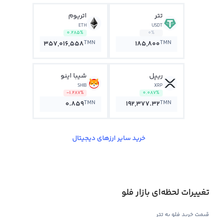
تتر
اتریوم
ETH
USDT
0.285%
0%
TMN
TMN
357,016,558
185,800
ریپل
شیبا اینو
SHIB
XRP
-1.287%
0.087%
TMN
TMN
0.859
192,377.32
خرید سایر ارزهای دیجیتال
تغییرات لحظه‌ای بازار فلو
قیمت خرید فلو به تتر