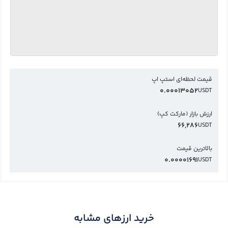
قیمت لحظه‌ای استپ اپ
0.00013052
USDT
ارزش بازار (مارکت کپ)
66,286
USDT
بالاترین قیمت
0.00001691
USDT
خرید ارزهای مشابه