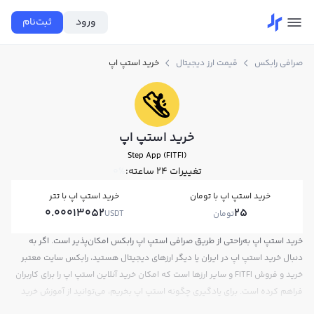
ورود
ثبت‌نام
صرافی رابکس
قیمت ارز دیجیتال
خرید استپ اپ
خرید استپ اپ
Step App (FITFI)
تغییرات ۲۴ ساعته:
0%
خرید استپ اپ با تومان
خرید استپ اپ با تتر
0.00013052
25
تومان
USDT
خرید استپ اپ به‌راحتی از طریق صرافی استپ اپ رابکس امکان‌پذیر است. اگر به
دنبال خرید استپ اپ در ایران یا دیگر ارزهای دیجیتال هستید، رابکس سایت معتبر
خرید و فروش FITFI و سایر ارزها است که امکان خرید آنلاین استپ اپ را برای کاربران
فراهم کرده است. برای یادگیری چگونه استپ اپ بخریم، می‌توانید از آموزش خرید
استپ اپ استفاده کنید و پس از ثبت‌نام و احراز هویت، به خرید و فروش استپ اپ