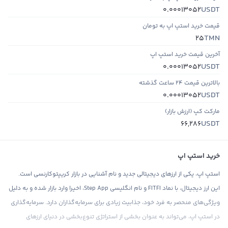
USDT
0.00013052
قیمت خرید استپ اپ به تومان
TMN
25
آخرین قیمت خرید استپ اپ
USDT
0.00013052
بالاترین قیمت ۲۴ ساعت گذشته
USDT
0.00013052
مارکت کپ (ارزش بازار)
USDT
66,286
خرید استپ اپ
استپ اپ، یکی از ارزهای دیجیتالی جدید و نام آشنایی در بازار کریپتوکارنسی است.
این ارز دیجیتال، با نماد FITFI و نام انگلیسی Step App، اخیرا وارد بازار شده و به دلیل
ویژگی‌های منحصر به فرد خود، جذابیت زیادی برای سرمایه‌گذاران دارد. سرمایه‌گذاری
در استپ اپ، می‌تواند به عنوان بخشی از استراتژی تنوع‌بخشی در دنیای ارزهای