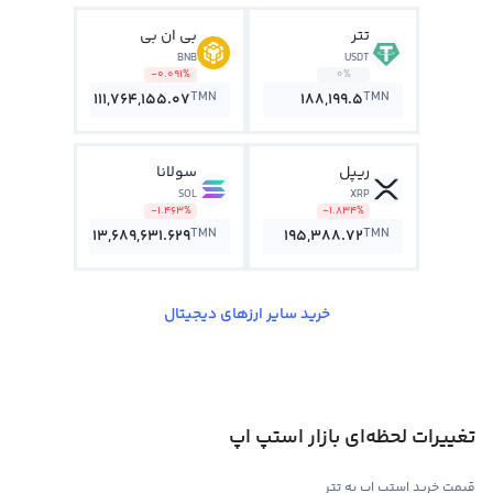
تتر
بی ان بی
BNB
USDT
-0.091%
0%
TMN
TMN
111,764,155.07
188,199.5
ریپل
سولانا
SOL
XRP
-1.463%
-1.834%
TMN
TMN
13,689,631.629
195,388.72
خرید سایر ارزهای دیجیتال
تغییرات لحظه‌ای بازار استپ اپ
قیمت خرید استپ اپ به تتر