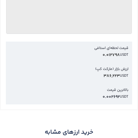
قیمت لحظه‌ای استافی
0.012798
USDT
ارزش بازار (مارکت کپ)
386,223
USDT
بالاترین قیمت
0.002692
USDT
خرید ارزهای مشابه