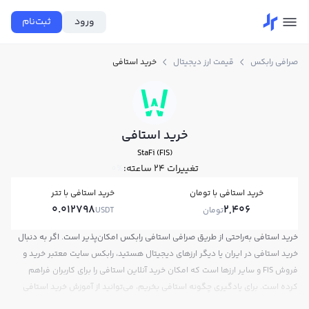
ورود
ثبت‌نام
صرافی رابکس
قیمت ارز دیجیتال
خرید استافی
خرید استافی
StaFi (FIS)
تغییرات ۲۴ ساعته:
0%
خرید استافی با تومان
خرید استافی با تتر
0.012798
2,406
تومان
USDT
خرید استافی به‌راحتی از طریق صرافی استافی رابکس امکان‌پذیر است. اگر به دنبال
خرید استافی در ایران یا دیگر ارزهای دیجیتال هستید، رابکس سایت معتبر خرید و
فروش FIS و سایر ارزها است که امکان خرید آنلاین استافی را برای کاربران فراهم
کرده است. برای یادگیری چگونه استافی بخریم، می‌توانید از آموزش خرید استافی
استفاده کنید و پس از ثبت‌نام و احراز هویت، به خرید و فروش استافی FIS بپردازید.