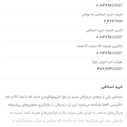
USDT
0.012798
قیمت خرید استافی به تومان
TMN
2,406
آخرین قیمت خرید استافی
USDT
0.012798
بالاترین قیمت ۲۴ ساعت گذشته
USDT
0.012798
مارکت کپ (ارزش بازار)
USDT
386,223
خرید استافی
استافی یکی از ارزهای دیجیتالی جدید در بازار کریپتوکارنسی است که با نماد FIS و نام
انگلیسی StaFi شناخته می‌شود. این ارز دیجیتال، با بکارگیری فناوری‌های پیشرفته،
ویژگی‌های منحصر به فردی نظیر سرعت بالا در تراکنش‌ها و هزینه کمتر نسبت به
رقبایش دارد. این ویژگی‌ها باعث شده است که استافی در میان سرمایه‌گذاران و