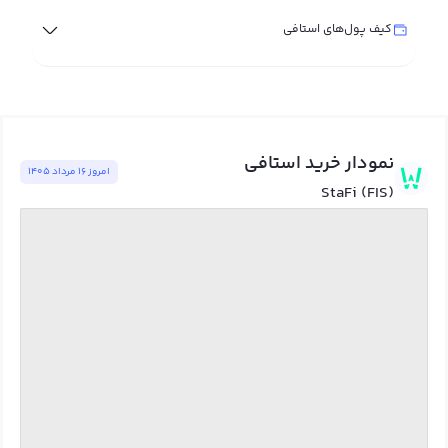
کیف پول‌های استافی
نمودار خرید استافی
امروز ١٦ مرداد ١٤٠٥
StaFi (FIS)