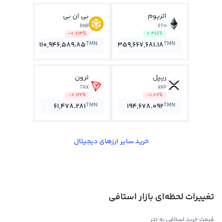
اتریوم
بی ان بی
BNB
ETH
-0.613%
0.466%
TMN
TMN
110,946,589.85
359,667,681.18
ریپل
ترون
TRX
XRP
-0.122%
-1.07%
TMN
TMN
61,478.281
194,678.092
خرید سایر ارزهای دیجیتال
تغییرات لحظه‌ای بازار استافی
قیمت خرید استافی به تتر