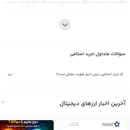
علاقه‌مندان به ارزهای دیجیتال، جایگاه محبوبی داشته باشد. همچنین، خرید استافی
می‌تواند به عنوان بخشی از استراتژی تنوع‌بخشی به سبد دارایی‌های دیجیتال شما
مورد استفاده قرار گیرد.
صرافی رابکس با ارائه خدمات خرید و فروش استافی با نرخ‌های رقابتی و کارمزد پایین،
یکی از بهترین گزینه‌ها برای کابران علاقه‌مند به خرید استافی است. این صرافی با
توجه به تجربه خود در حوزه ارزهای دیجیتال، بهترین محیط را برای سرمایه‌گذاری ایمن
سوالات متداول خرید استافی
و مطمئن فراهم می‌کند.
مانند هر نوع سرمایه‌گذاری دیگری در بازار ارزهای دیجیتال، استافی نیز نیازمند
تحقیقات کامل و درک عمیق از بازار است. به همین دلیل، صرافی رابکس ابزارهای
آیا خرید استافی بدون احراز هویت ممکن است؟
تحلیلی و اطلاعات به روز بازار را برای کابران خود فراهم می‌کند تا با دقت و توجه به
راهنمایی‌های ارائه شده، سرمایه‌گذاری گذاری موفقی را در استافی داشته باشند. با
این حال، توجه به مقررات قانونی و نوسانات قیمتی بازار در هر لحظه لازم است تا به
آخرین اخبار ارزهای دیجیتال
درستی عمل کرده و خطاهایی را که در این بازار ممکن است به وجود آیند، پیش بینی
کرد.
فروش استافی