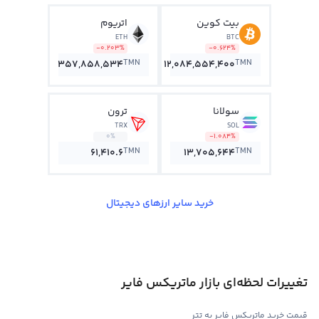
بیت کوین
اتریوم
ETH
BTC
-0.203%
-0.624%
TMN
TMN
357,858,534
12,084,554,400
سولانا
ترون
TRX
SOL
0%
-1.084%
TMN
TMN
61,410.6
13,705,644
خرید سایر ارزهای دیجیتال
تغییرات لحظه‌ای بازار ماتریکس فایر
قیمت خرید ماتریکس فایر به تتر